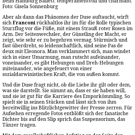
beim Hamburg Ballett: temperamentvoll und charmant.
Foto: Gisela Sonnenburg
Aber als dann das Phänomen der Duse auftaucht, wirft
sich
Franconi
rückhaltlos ihr im für die Rolle typischen
Sturzflug vor die Füße, mit einem Strauß roter Rosen im
Arm. Der Seitenwechsler, der Günstling der Macht, er
zeigt, wie sehr er zu begehren vermag. Stürmisch und
fast überdreht, so leidenschaftlich, sind seine Pas de
deux mit Eleonora. Man verklammert sich, man windet
sich in einer Umarmung, man rutscht aufeinander,
voneinander, es gibt Hebungen und Dreh-Hebungen
miteinander, wie angefeuert von einer
sozialdarwinistischen Kraft, die von außen kommt.
Und die Duse fragt nicht, ob die Liebe ihr gilt oder dem,
was sie darstellt. Sie nimmt an, dass er sie haben will,
und sie ist gut für die Karriere des Emporkömmling. So
spielt sie in seinen Stücken und lässt sich von ihm
bereitwillig ins Blitzlichtgewitter der Presse zerren. Für
Aufsehen erregende Fotos entblößt sich der fanatische
Dichter bis auf den Slip sprich das Suspensorium, das
Tänzer tragen.