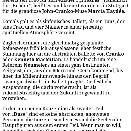
bereits seit 1986 für sich existiert. „
Fratres
“, italienisch
für „Brüder“, heißt es, und kreiert wurde es in Stuttgart
für die grandiose
John-Cranko
-Muse
Marcia Haydée
.
Damals galt es als sinfonisches Ballett, als ein Tanz, der
eine Frau und vier Männer in einer jenseitig-
spirituellen Atmosphäre vereint.
Zugleich erinnert die gleichmäßig gespannte,
keineswegs fröhlich-ausgelassene, eher festliche
Stimmung hier an die abstrakten Ballette von
Cranko
oder
Kenneth MacMillan
. Es handelt sich um eine
Referenz
Neumeier
s an einen ganz bestimmten
Zeitgeist, der, aus den 60ern und 70ern kommend, bis
über die Millenniumswende hinaus den Begriff
„avantgardistisch“ im Ballett prägte. Die festliche
Anspannung, die darin vorherrscht, ist als
zukunftsträchtig und der Zukunft zugewandt zu
verstehen.
In der nun neuen Konzeption als zweiter Teil
von „
Duse
“ sind es keine abstrakten, anonymen
Personen, die tanzen – sondern es sind die Seelen der
Hauptfiguren aus dem ersten Teil. Wenn man so will,
handelt es sich um Eleonoras ganz persönliches