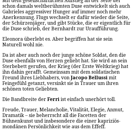
Mit dem gesellschaftlichen Aufstieg an der Seite der
schon damals weltberühmten Duse entwickelt sich auch
Gabrieles aggressiver Hunger auf immer noch mehr
Anerkennung. Flugs wechselt er dafür wieder die Seite,
der Schürzenjäger, und gibt Stücke, die er eigentlich für
die Duse schrieb, der Bernhardt zur Uraufführung.
Eleonora überlebt es. Aber begriffen hat sie sein
Naturell wohl nie.
Da ist aber auch noch der junge schöne Soldat, den die
Duse ebenfalls von Herzen geliebt hat. Sie wird an sein
Sterbebett gerufen, der Krieg (der Erste Weltkrieg) hat
ihn dahin gerafft. Gemeinsam mit dem soldatischen
Freund ihres Liebhabers, von
Jacopo Bellussi
mit
Feingefühl getanzt, versinkt sie in Trauer um ihren
schönen toten Geliebten.
Die Bandbreite der
Ferri
ist einfach unerhört toll.
Freude, Trauer, Melancholie, Vitalität, Elegie, Anmut,
Dramatik – sie beherrscht all die Facetten der
Bühnenkunst und insbesondere die einer kapriziös-
mondänen Persönlichkeit wie aus dem Effeff.