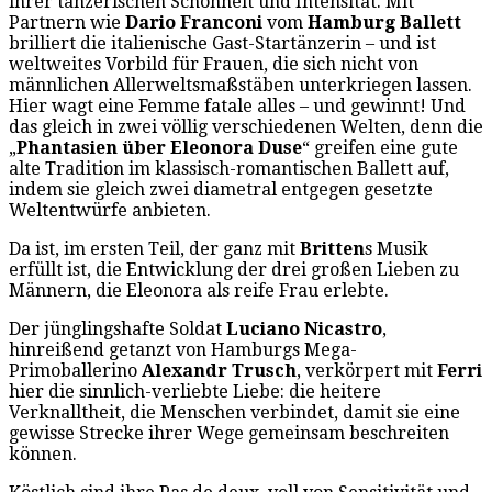
ihrer tänzerischen Schönheit und Intensität. Mit
Partnern wie
Dario Franconi
vom
Hamburg Ballett
brilliert die italienische Gast-Startänzerin – und ist
weltweites Vorbild für Frauen, die sich nicht von
männlichen Allerweltsmaßstäben unterkriegen lassen.
Hier wagt eine Femme fatale alles – und gewinnt! Und
das gleich in zwei völlig verschiedenen Welten, denn die
„
Phantasien über Eleonora Duse
“ greifen eine gute
alte Tradition im klassisch-romantischen Ballett auf,
indem sie gleich zwei diametral entgegen gesetzte
Weltentwürfe anbieten.
Da ist, im ersten Teil, der ganz mit
Britten
s Musik
erfüllt ist, die Entwicklung der drei großen Lieben zu
Männern, die Eleonora als reife Frau erlebte.
Der jünglingshafte Soldat
Luciano Nicastro
,
hinreißend getanzt von Hamburgs Mega-
Primoballerino
Alexandr Trusch
, verkörpert mit
Ferri
hier die sinnlich-verliebte Liebe: die heitere
Verknalltheit, die Menschen verbindet, damit sie eine
gewisse Strecke ihrer Wege gemeinsam beschreiten
können.