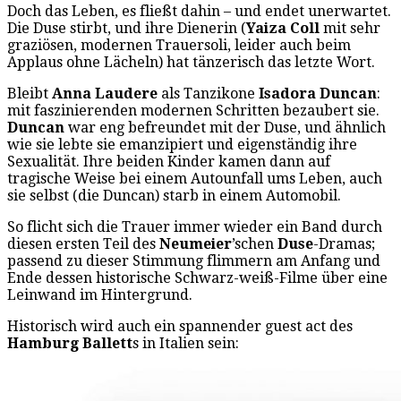
Doch das Leben, es fließt dahin – und endet unerwartet.
Die Duse stirbt, und ihre Dienerin (
Yaiza Coll
mit sehr
graziösen, modernen Trauersoli, leider auch beim
Applaus ohne Lächeln) hat tänzerisch das letzte Wort.
Bleibt
Anna Laudere
als Tanzikone
Isadora Duncan
:
mit faszinierenden modernen Schritten bezaubert sie.
Duncan
war eng befreundet mit der Duse, und ähnlich
wie sie lebte sie emanzipiert und eigenständig ihre
Sexualität. Ihre beiden Kinder kamen dann auf
tragische Weise bei einem Autounfall ums Leben, auch
sie selbst (die Duncan) starb in einem Automobil.
So flicht sich die Trauer immer wieder ein Band durch
diesen ersten Teil des
Neumeier
’schen
Duse
-Dramas;
passend zu dieser Stimmung flimmern am Anfang und
Ende dessen historische Schwarz-weiß-Filme über eine
Leinwand im Hintergrund.
Historisch wird auch ein spannender guest act des
Hamburg Ballett
s in Italien sein: