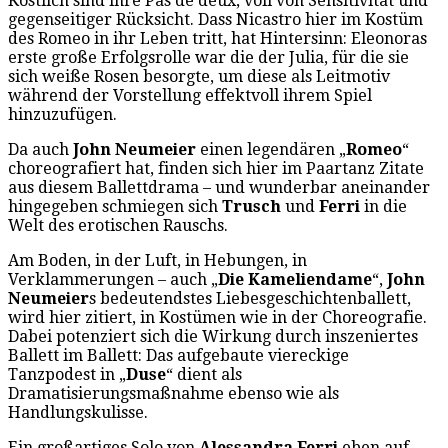
Köstlich sind ihre Pas de deux, voll von Sensitivität und
gegenseitiger Rücksicht. Dass Nicastro hier im Kostüm
des Romeo in ihr Leben tritt, hat Hintersinn: Eleonoras
erste große Erfolgsrolle war die der Julia, für die sie
sich weiße Rosen besorgte, um diese als Leitmotiv
während der Vorstellung effektvoll ihrem Spiel
hinzuzufügen.
Da auch
John Neumeier
einen legendären „
Romeo
“
choreografiert hat, finden sich hier im Paartanz Zitate
aus diesem Ballettdrama – und wunderbar aneinander
hingegeben schmiegen sich
Trusch
und
Ferri
in die
Welt des erotischen Rauschs.
Am Boden, in der Luft, in Hebungen, in
Verklammerungen – auch „
Die Kameliendame
“,
John
Neumeier
s bedeutendstes Liebesgeschichtenballett,
wird hier zitiert, in Kostümen wie in der Choreografie.
Dabei potenziert sich die Wirkung durch inszeniertes
Ballett im Ballett: Das aufgebaute viereckige
Tanzpodest in „
Duse
“ dient als
Dramatisierungsmaßnahme ebenso wie als
Handlungskulisse.
Ein großartiges Solo von
Alessandra Ferri
eben auf