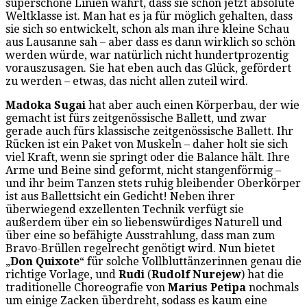
superschöne Linien wahrt, dass sie schon jetzt absolute
Weltklasse ist. Man hat es ja für möglich gehalten, dass
sie sich so entwickelt, schon als man ihre kleine Schau
aus Lausanne sah – aber dass es dann wirklich so schön
werden würde, war natürlich nicht hundertprozentig
vorauszusagen. Sie hat eben auch das Glück, gefördert
zu werden – etwas, das nicht allen zuteil wird.
Madoka Sugai
hat aber auch einen Körperbau, der wie
gemacht ist fürs zeitgenössische Ballett, und zwar
gerade auch fürs klassische zeitgenössische Ballett. Ihr
Rücken ist ein Paket von Muskeln – daher holt sie sich
viel Kraft, wenn sie springt oder die Balance hält. Ihre
Arme und Beine sind geformt, nicht stangenförmig –
und ihr beim Tanzen stets ruhig bleibender Oberkörper
ist aus Ballettsicht ein Gedicht! Neben ihrer
überwiegend exzellenten Technik verfügt sie
außerdem über ein so liebenswürdiges Naturell und
über eine so befähigte Ausstrahlung, dass man zum
Bravo-Brüllen regelrecht genötigt wird. Nun bietet
„
Don Quixote
“ für solche Vollbluttänzerinnen genau die
richtige Vorlage, und
Rudi
(
Rudolf Nurejew
) hat die
traditionelle Choreografie von
Marius Petipa
nochmals
um einige Zacken überdreht, sodass es kaum eine