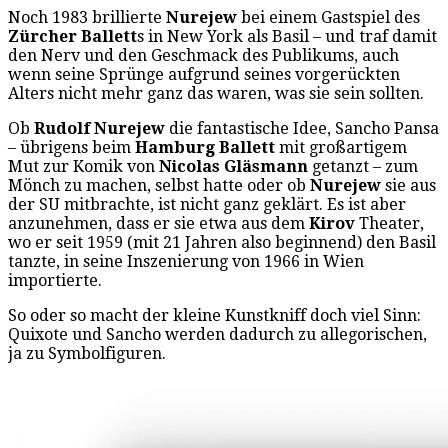
Noch 1983 brillierte
Nurejew
bei einem Gastspiel des
Zürcher Ballett
s in New York als Basil – und traf damit
den Nerv und den Geschmack des Publikums, auch
wenn seine Sprünge aufgrund seines vorgerückten
Alters nicht mehr ganz das waren, was sie sein sollten.
Ob
Rudolf Nurejew
die fantastische Idee, Sancho Pansa
– übrigens beim
Hamburg Ballett
mit großartigem
Mut zur Komik von
Nicolas Gläsmann
getanzt – zum
Mönch zu machen, selbst hatte oder ob
Nurejew
sie aus
der SU mitbrachte, ist nicht ganz geklärt. Es ist aber
anzunehmen, dass er sie etwa aus dem
Kirov
Theater,
wo er seit 1959 (mit 21 Jahren also beginnend) den Basil
tanzte, in seine Inszenierung von 1966 in Wien
importierte.
So oder so macht der kleine Kunstkniff doch viel Sinn:
Quixote und Sancho werden dadurch zu allegorischen,
ja zu Symbolfiguren.