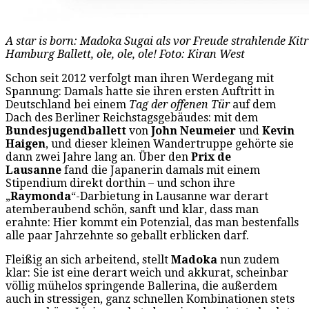
A star is born: Madoka Sugai als vor Freude strahlende Kit
Hamburg Ballett, ole, ole, ole! Foto: Kiran West
Schon seit 2012 verfolgt man ihren Werdegang mit
Spannung: Damals hatte sie ihren ersten Auftritt in
Deutschland bei einem
Tag der offenen Tür
auf dem
Dach des Berliner Reichstagsgebäudes: mit dem
Bundesjugendballett
von
John Neumeier
und
Kevin
Haigen
, und dieser kleinen Wandertruppe gehörte sie
dann zwei Jahre lang an. Über den
Prix de
Lausanne
fand die Japanerin damals mit einem
Stipendium direkt dorthin – und schon ihre
„
Raymonda
“-Darbietung in Lausanne war derart
atemberaubend schön, sanft und klar, dass man
erahnte: Hier kommt ein Potenzial, das man bestenfalls
alle paar Jahrzehnte so geballt erblicken darf.
Fleißig an sich arbeitend, stellt
Madoka
nun zudem
klar: Sie ist eine derart weich und akkurat, scheinbar
völlig mühelos springende Ballerina, die außerdem
auch in stressigen, ganz schnellen Kombinationen stets