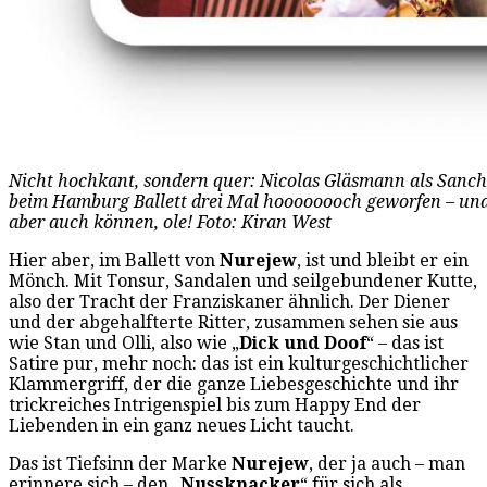
Nicht hochkant, sondern quer: Nicolas Gläsmann als Sanc
beim Hamburg Ballett drei Mal hoooooooch geworfen – un
aber auch können, ole! Foto: Kiran West
Hier aber, im Ballett von
Nurejew
, ist und bleibt er ein
Mönch. Mit Tonsur, Sandalen und seilgebundener Kutte,
also der Tracht der Franziskaner ähnlich. Der Diener
und der abgehalfterte Ritter, zusammen sehen sie aus
wie Stan und Olli, also wie „
Dick und Doof
“ – das ist
Satire pur, mehr noch: das ist ein kulturgeschichtlicher
Klammergriff, der die ganze Liebesgeschichte und ihr
trickreiches Intrigenspiel bis zum Happy End der
Liebenden in ein ganz neues Licht taucht.
Das ist Tiefsinn der Marke
Nurejew
, der ja auch – man
erinnere sich – den „
Nussknacker
“ für sich als