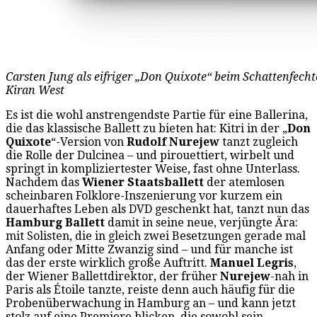
Carsten Jung als eifriger „Don Quixote“ beim Schattenfech
Kiran West
Es ist die wohl anstrengendste Partie für eine Ballerina,
die das klassische Ballett zu bieten hat: Kitri in der „
Don
Quixote
“-Version von
Rudolf Nurejew
tanzt zugleich
die Rolle der Dulcinea – und pirouettiert, wirbelt und
springt in kompliziertester Weise, fast ohne Unterlass.
Nachdem das
Wiener Staatsballett
der atemlosen
scheinbaren Folklore-Inszenierung vor kurzem ein
dauerhaftes Leben als DVD geschenkt hat, tanzt nun das
Hamburg Ballett
damit in seine neue, verjüngte Ära:
mit Solisten, die in gleich zwei Besetzungen gerade mal
Anfang oder Mitte Zwanzig sind – und für manche ist
das der erste wirklich große Auftritt.
Manuel Legris
,
der Wiener Ballettdirektor, der früher
Nurejew
-nah in
Paris als Étoile tanzte, reiste denn auch häufig für die
Probenüberwachung in Hamburg an – und kann jetzt
stolz auf eine Premiere blicken, die sowohl sein