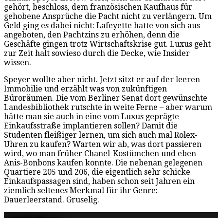
gehört, beschloss, dem französischen Kaufhaus für
gehobene Ansprüche die Pacht nicht zu verlängern. Um
Geld ging es dabei nicht: Lafeyette hatte von sich aus
angeboten, den Pachtzins zu erhöhen, denn die
Geschäfte gingen trotz Wirtschaftskrise gut. Luxus geht
zur Zeit halt sowieso durch die Decke, wie Insider
wissen.
Speyer wollte aber nicht. Jetzt sitzt er auf der leeren
Immobilie und erzählt was von zukünftigen
Büroräumen. Die vom Berliner Senat dort gewünschte
Landesbibliothek rutschte in weite Ferne – aber warum
hätte man sie auch in eine vom Luxus geprägte
Einkaufsstraße implantieren sollen? Damit die
Studenten fleißiger lernen, um sich auch mal Rolex-
Uhren zu kaufen? Warten wir ab, was dort passieren
wird, wo man früher Chanel-Kostümchen und eben
Anis-Bonbons kaufen konnte. Die nebenan gelegenen
Quartiere 205 und 206, die eigentlich sehr schicke
Einkaufspassagen sind, haben schon seit Jahren ein
ziemlich seltenes Merkmal für ihr Genre:
Dauerleerstand. Gruselig.