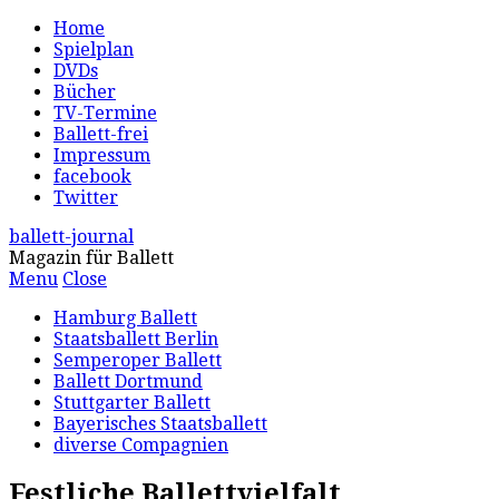
Home
Spielplan
DVDs
Bücher
TV-Termine
Ballett-frei
Impressum
facebook
Twitter
ballett-journal
Magazin für Ballett
Menu
Close
Hamburg Ballett
Staatsballett Berlin
Semperoper Ballett
Ballett Dortmund
Stuttgarter Ballett
Bayerisches Staatsballett
diverse Compagnien
Festliche Ballettvielfalt