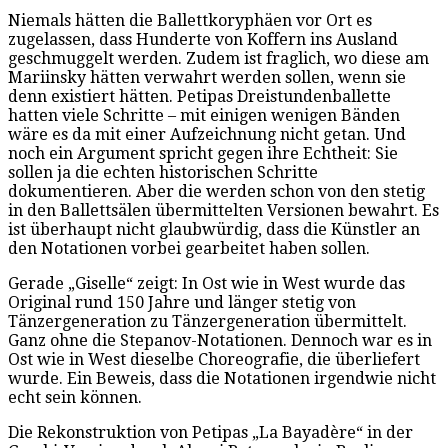
Niemals hätten die Ballettkoryphäen vor Ort es
zugelassen, dass Hunderte von Koffern ins Ausland
geschmuggelt werden. Zudem ist fraglich, wo diese am
Mariinsky hätten verwahrt werden sollen, wenn sie
denn existiert hätten. Petipas Dreistundenballette
hatten viele Schritte – mit einigen wenigen Bänden
wäre es da mit einer Aufzeichnung nicht getan. Und
noch ein Argument spricht gegen ihre Echtheit: Sie
sollen ja die echten historischen Schritte
dokumentieren. Aber die werden schon von den stetig
in den Ballettsälen übermittelten Versionen bewahrt. Es
ist überhaupt nicht glaubwürdig, dass die Künstler an
den Notationen vorbei gearbeitet haben sollen.
Gerade „Giselle“ zeigt: In Ost wie in West wurde das
Original rund 150 Jahre und länger stetig von
Tänzergeneration zu Tänzergeneration übermittelt.
Ganz ohne die Stepanov-Notationen. Dennoch war es in
Ost wie in West dieselbe Choreografie, die überliefert
wurde. Ein Beweis, dass die Notationen irgendwie nicht
echt sein können.
Die Rekonstruktion von Petipas „La Bayadère“ in der