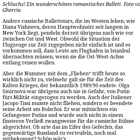
Schluchz! Ein wunderschönes romantisches Ballett. Foto vo
Gherciu
Andere russische Ballettstars, die im Westen leben, wie
Diana Vishneva, deren Hauptwohnsitz seit langem in
New York liegt, pendeln derzeit übrigens nach wie vor
zwischen Ost und West. Obwohl die Situation der
Flugzeuge zur Zeit zugegeben nicht einfach ist und es
vorkommen soll, dass Leute am Flughafen in Istanbul
übernachten müssen, wenn sie die Ost-West-Achse
entlang reisen wollen.
Aber die Nummer mit dem „Fliehen“ trifft heute so
wirklich nicht zu, vielmehr galt sie für die Zeit des
Kalten Krieges, der bekanntlich 1989/90 endete. Olga
Smirnova war übrigens auch nie in Gefahr, von Putin
fürs Militär eingezogen zu werden. Auch der Italiener
Jacopo Tissi musste nicht fliehen, sondern er beendete
seine Arbeit am Bolschoi. Er war mitnichten ein
Gefangener Putins und wurde auch nicht in einem
finsteren Verließ zwangsweise für die russische Bühne
abgerichtet. Ob arte das im Eifer des Gefechts, das
gegenwärtige Russland zu verteufeln, noch mal
mitbekommt? Schön wär’s.