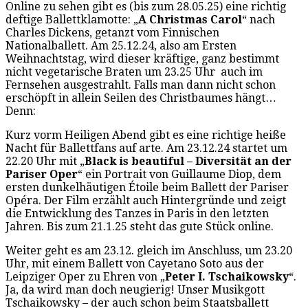
Online zu sehen gibt es (bis zum 28.05.25) eine richtig
deftige Ballettklamotte: „
A Christmas Carol
“ nach
Charles Dickens, getanzt vom Finnischen
Nationalballett. Am 25.12.24, also am Ersten
Weihnachtstag, wird dieser kräftige, ganz bestimmt
nicht vegetarische Braten um 23.25 Uhr auch im
Fernsehen ausgestrahlt. Falls man dann nicht schon
erschöpft in allein Seilen des Christbaumes hängt…
Denn:
Kurz vorm Heiligen Abend gibt es eine richtige heiße
Nacht für Ballettfans auf arte. Am 23.12.24 startet um
22.20 Uhr mit „
Black is beautiful – Diversität an der
Pariser Oper
“ ein Portrait von Guillaume Diop, dem
ersten dunkelhäutigen Étoile beim Ballett der Pariser
Opéra. Der Film erzählt auch Hintergründe und zeigt
die Entwicklung des Tanzes in Paris in den letzten
Jahren. Bis zum 21.1.25 steht das gute Stück online.
Weiter geht es am 23.12. gleich im Anschluss, um 23.20
Uhr, mit einem Ballett von Cayetano Soto aus der
Leipziger Oper zu Ehren von „
Peter I. Tschaikowsky
“.
Ja, da wird man doch neugierig! Unser Musikgott
Tschaikowsky – der auch schon beim Staatsballett