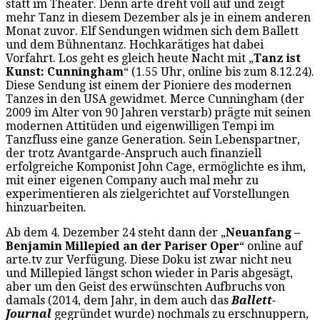
statt im Theater. Denn arte dreht voll auf und zeigt
mehr Tanz in diesem Dezember als je in einem anderen
Monat zuvor. Elf Sendungen widmen sich dem Ballett
und dem Bühnentanz. Hochkarätiges hat dabei
Vorfahrt. Los geht es gleich heute Nacht mit „
Tanz ist
Kunst: Cunningham
“ (1.55 Uhr, online bis zum 8.12.24).
Diese Sendung ist einem der Pioniere des modernen
Tanzes in den USA gewidmet. Merce Cunningham (der
2009 im Alter von 90 Jahren verstarb) prägte mit seinen
modernen Attitüden und eigenwilligen Tempi im
Tanzfluss eine ganze Generation. Sein Lebenspartner,
der trotz Avantgarde-Anspruch auch finanziell
erfolgreiche Komponist John Cage, ermöglichte es ihm,
mit einer eigenen Company auch mal mehr zu
experimentieren als zielgerichtet auf Vorstellungen
hinzuarbeiten.
Ab dem 4. Dezember 24 steht dann der „
Neuanfang –
Benjamin Millepied an der Pariser Oper
“ online auf
arte.tv zur Verfügung. Diese Doku ist zwar nicht neu
und Millepied längst schon wieder in Paris abgesägt,
aber um den Geist des erwünschten Aufbruchs von
damals (2014, dem Jahr, in dem auch das
Ballett-
Journal
gegründet wurde) nochmals zu erschnuppern,