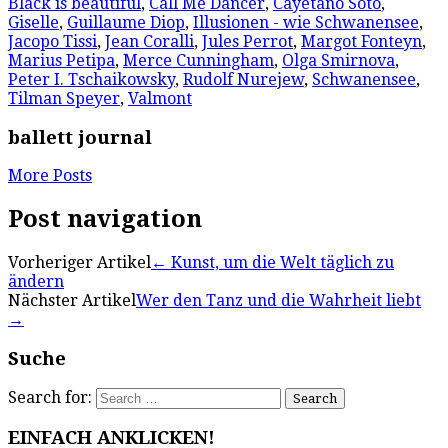
Black is beautiful
,
Call Me Dancer
,
Cayetano Soto
,
Giselle
,
Guillaume Diop
,
Illusionen - wie Schwanensee
,
Jacopo Tissi
,
Jean Coralli
,
Jules Perrot
,
Margot Fonteyn
,
Marius Petipa
,
Merce Cunningham
,
Olga Smirnova
,
Peter I. Tschaikowsky
,
Rudolf Nurejew
,
Schwanensee
,
Tilman Speyer
,
Valmont
ballett journal
More Posts
Post navigation
Vorheriger Artikel
←
Kunst, um die Welt täglich zu
ändern
Nächster Artikel
Wer den Tanz und die Wahrheit liebt
→
Suche
Search for:
EINFACH ANKLICKEN!