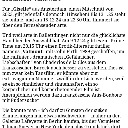
Für „
Giselle
“ aus Amsterdam, einen Mitschnitt von
2023, gilt jedenfalls dennoch: Hinsehen! Bis 13.1.25 steht
sie online, und am 15.12.24 um 22.50 Uhr flimmert sie
über den Fernsehsender arte.
Und weil arte in Ballettdingen nicht nur die glücklichste
Hand bei der Auswahl hat: Am 9.12.24 gibt es zur Prime
Time um 20.15 Uhr einen Erotik-Literaturthriller
namens „
Valmont
“ mit Colin Firth, 1989 geschaffen, um
die raffiniert-dramatischen „Gefährlichen
Liebschaften“ von Chaderlos de la Clos aus dem
französischen Barock noch besser zu verstehen. Dies ist
nun zwar kein Tanzfilm, er könnte aber zur
extravaganten Nummer zwölf in der Liste werden, weil
es ein so sinnlicher und sinnenhafter, ein so
körperlicher und körperbetonender Film ist.
Anempfohlen werden dazu französische Anis-Bonbons
mit Puderzucker.
Die konnte man – ich darf zu Gunsten der süßen
Erinnerungen mal etwas abschweifen – früher in den
Galeries Lafeyette in Berlin kaufen, bis der Vermieter
Tilman Speyer in New York, dem das Grundstück dort