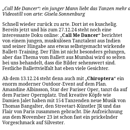
„Call Me Dancer“: ein junger Mann liebt das Tanzen mehr al
Videostill von arte: Gisela Sonnenburg
Schnell wieder zurück zu arte. Dort ist es kuschelig.
Bereits jetzt und bis zum 27.12.24 steht noch eine
interessante Doku online: „
Call Me Dancer
“ berichtet
von einem jungen, muskulösen Tanztalent aus Indien
und seiner Hingabe ans etwas selbstgemacht wirkende
Ballett-Training. Der Film ist nicht besonders gelungen,
aber das Thema vom Ballett aus Mumbai wird so selten
bei uns behandelt, dass die Bilder sehenswert sind.
Festliche Ballettvielfalt hat eben viele Gesichter.
Ab dem 13.12.24 steht denn auch mit „
Chiroptera
“ ein
enorm moderner Outdoor-Event auf dem Plan.
Amandine Albinsson, Star der Pariser Oper, tanzt da auf
dem Pariser Opernplatz. Und kreative Köpfe wie
Damien Jalet haben mit 154 Tanzenden neue Musik von
Thomas Bangalter, den Streetart-Künstler JR und das
Flair von Paris zusammen gebracht. Die Aufzeichnung
aus dem November 23 ist schon fast ein prickelnder
Vorgeschmack auf Silvester.