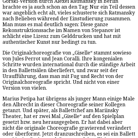
Gorski-Version durch Alexei Ratmansky in Berlin
brachte es ja auch schon an den Tag: Nur ein Teil dessen
war angeblich echt alt, vieles schusterte sich Ratmansky
nach Belieben während der Einstudierung zusammen.
Man muss es mal deutlich sagen: Diese ganze
Rekonstruktionssache im Namen von Stepanov ist
schlicht eine Lizenz zum Gelddrucken und hat mit
authentischer Kunst nur bedingt zu tun.
Die Originalchoreografie von „Giselle“ stammt sowieso
von Jules Perrot und Jean Coralli. Ihre kongenialen
Schritte wurden international durch die ständige Arbeit
in den Ballettsälen überliefert, und zwar seit der
Uraufführung, dass man mit Fug und Recht von der
Originalchoreografie spricht. Und nicht von einer
Version von vielen.
Marius Petipa hat übrigens als junger Mann einige Male
den Albrecht in dieser Choreografie seiner Kollegen
getanzt. Und später, als Ballettchef am Mariinsky
Theater, hat er zwei Mal „Giselle“ auf den Spielplan
gesetzt bzw. neu herausgegeben. Er hat dabei aber
nicht die originale Choreografie gravierend verändert
oder überformt. Jetzt dranzuschreiben, es sei ein Ballett