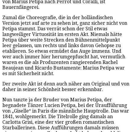
von Marius Petipa nach Perrot und Coralli, ist
Bauernfängerei.
Zumal die Choreografie, die in der holländischen
Version jetzt auf arte zu sehen ist, ganz sicher nicht von
Petipa stammt. Das verrät schon der Stil etwas
langweiliger Virtuosität im ersten Akt. Niemals hätte
Petipa über weite Strecken den Bühnenmittelpunkt
leer gelassen, um rechts und links davon Gehopse zu
etablieren. So etwas ermüdet das Auge immens. Und
wer auch immer hier herumgepfuscht hat, vermutlich
waren es die als Produzenten rangierenden Rachel
Beaujean und Ricardo Bustamente: Marius Petipa war
es mit Sicherheit nicht.
Der zweite Akt ist denn auch näher am Original und von
daher in seiner Schönheit besser erkennbar.
Nun tanzte ja der Bruder von Marius Petipa, der
begnadete Tänzer Lucien Petipa, bei der Uraufführung
von „Giselle“ in Paris die männliche Hauptrolle. Das war
1841, wohlgemerkt. Die Titelrolle ging damals an
Carlotta Grisi, eine der vier großen romantischen
Starballerinen. Diese Aufführungen damals müssen