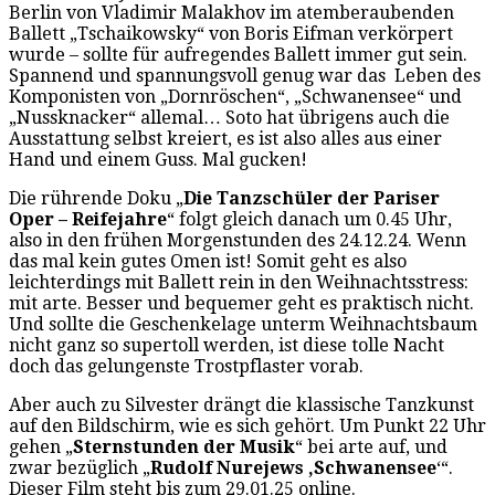
Berlin von Vladimir Malakhov im atemberaubenden
Ballett „Tschaikowsky“ von Boris Eifman verkörpert
wurde – sollte für aufregendes Ballett immer gut sein.
Spannend und spannungsvoll genug war das Leben des
Komponisten von „Dornröschen“, „Schwanensee“ und
„Nussknacker“ allemal… Soto hat übrigens auch die
Ausstattung selbst kreiert, es ist also alles aus einer
Hand und einem Guss. Mal gucken!
Die rührende Doku „
Die Tanzschüler der Pariser
Oper – Reifejahre
“ folgt gleich danach um 0.45 Uhr,
also in den frühen Morgenstunden des 24.12.24. Wenn
das mal kein gutes Omen ist! Somit geht es also
leichterdings mit Ballett rein in den Weihnachtsstress:
mit arte. Besser und bequemer geht es praktisch nicht.
Und sollte die Geschenkelage unterm Weihnachtsbaum
nicht ganz so supertoll werden, ist diese tolle Nacht
doch das gelungenste Trostpflaster vorab.
Aber auch zu Silvester drängt die klassische Tanzkunst
auf den Bildschirm, wie es sich gehört. Um Punkt 22 Uhr
gehen „
Sternstunden der Musik
“ bei arte auf, und
zwar bezüglich „
Rudolf Nurejews ‚Schwanensee
‘“.
Dieser Film steht bis zum 29.01.25 online.