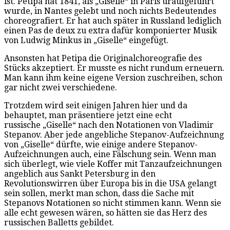
ist. Petipa hat 1841, als „Giselle“ in Paris uraufgeführt
wurde, in Nantes gelebt und noch nichts Bedeutendes
choreografiert. Er hat auch später in Russland lediglich
einen Pas de deux zu extra dafür komponierter Musik
von Ludwig Minkus in „Giselle“ eingefügt.
Ansonsten hat Petipa die Originalchoreografie des
Stücks akzeptiert. Er musste es nicht rundum erneuern.
Man kann ihm keine eigene Version zuschreiben, schon
gar nicht zwei verschiedene.
Trotzdem wird seit einigen Jahren hier und da
behauptet, man präsentiere jetzt eine echt
russische „Giselle“ nach den Notationen von Vladimir
Stepanov. Aber jede angebliche Stepanov-Aufzeichnung
von „Giselle“ dürfte, wie einige andere Stepanov-
Aufzeichnungen auch, eine Fälschung sein. Wenn man
sich überlegt, wie viele Koffer mit Tanzaufzeichnungen
angeblich aus Sankt Petersburg in den
Revolutionswirren über Europa bis in die USA gelangt
sein sollen, merkt man schon, dass die Sache mit
Stepanovs Notationen so nicht stimmen kann. Wenn sie
alle echt gewesen wären, so hätten sie das Herz des
russischen Balletts gebildet.