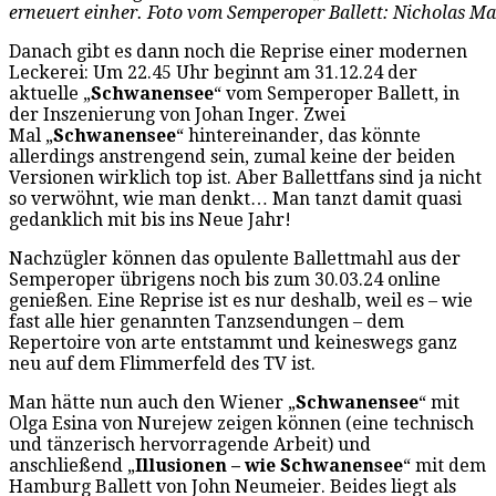
erneuert einher. Foto vom Semperoper Ballett: Nicholas M
Danach gibt es dann noch die Reprise einer modernen
Leckerei: Um 22.45 Uhr beginnt am 31.12.24 der
aktuelle „
Schwanensee
“ vom Semperoper Ballett, in
der Inszenierung von Johan Inger. Zwei
Mal „
Schwanensee
“ hintereinander, das könnte
allerdings anstrengend sein, zumal keine der beiden
Versionen wirklich top ist. Aber Ballettfans sind ja nicht
so verwöhnt, wie man denkt… Man tanzt damit quasi
gedanklich mit bis ins Neue Jahr!
Nachzügler können das opulente Ballettmahl aus der
Semperoper übrigens noch bis zum 30.03.24 online
genießen. Eine Reprise ist es nur deshalb, weil es – wie
fast alle hier genannten Tanzsendungen – dem
Repertoire von arte entstammt und keineswegs ganz
neu auf dem Flimmerfeld des TV ist.
Man hätte nun auch den Wiener „
Schwanensee
“ mit
Olga Esina von Nurejew zeigen können (eine technisch
und tänzerisch hervorragende Arbeit) und
anschließend „
Illusionen – wie
Schwanensee
“ mit dem
Hamburg Ballett von John Neumeier. Beides liegt als