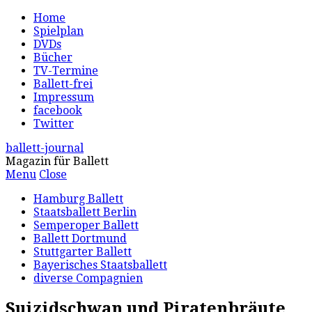
Home
Spielplan
DVDs
Bücher
TV-Termine
Ballett-frei
Impressum
facebook
Twitter
ballett-journal
Magazin für Ballett
Menu
Close
Hamburg Ballett
Staatsballett Berlin
Semperoper Ballett
Ballett Dortmund
Stuttgarter Ballett
Bayerisches Staatsballett
diverse Compagnien
Suizidschwan und Piratenbräute