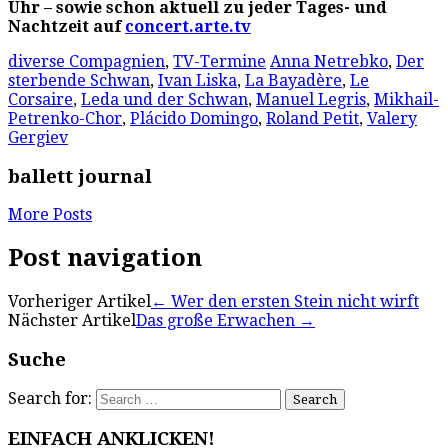
Uhr – sowie schon aktuell zu jeder Tages- und
Nachtzeit auf
concert.arte.tv
diverse Compagnien
,
TV-Termine
Anna Netrebko
,
Der
sterbende Schwan
,
Ivan Liska
,
La Bayadère
,
Le
Corsaire
,
Leda und der Schwan
,
Manuel Legris
,
Mikhail-
Petrenko-Chor
,
Plácido Domingo
,
Roland Petit
,
Valery
Gergiev
ballett journal
More Posts
Post navigation
Vorheriger Artikel
←
Wer den ersten Stein nicht wirft
Nächster Artikel
Das große Erwachen
→
Suche
Search for:
EINFACH ANKLICKEN!