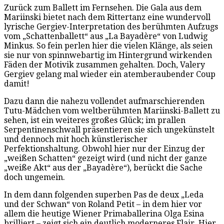
Zurück zum Ballett im Fernsehen. Die Gala aus dem
Mariinski bietet nach dem Rittertanz eine wundervoll
lyrische Gergiev-Interpretation des berühmten Aufzugs
vom „Schattenballett“ aus „La Bayadère“ von Ludwig
Minkus. So fein perlen hier die vielen Klänge, als seien
sie nur von spinnwebartig im Hintergrund wirkenden
Fäden der Motivik zusammen gehalten. Doch, Valery
Gergiev gelang mal wieder ein atemberaubender Coup
damit!
Dazu dann die nahezu vollendet aufmarschierenden
Tutu-Mädchen vom weltberühmten Mariinski-Ballett zu
sehen, ist ein weiteres großes Glück; im prallen
Serpentinenschwall präsentieren sie sich ungekünstelt
und dennoch mit hoch künstlerischer
Perfektionshaltung. Obwohl hier nur der Einzug der
„weißen Schatten“ gezeigt wird (und nicht der ganze
„weiße Akt“ aus der „Bayadère“), berückt die Sache
doch ungemein.
In dem dann folgenden superben Pas de deux „Leda
und der Schwan“ von Roland Petit – in dem hier vor
allem die heutige Wiener Primaballerina Olga Esina
brilliert – zeigt sich ein deutlich moderneres Flair. Hier