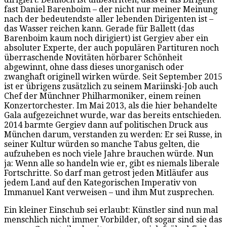
fast Daniel Barenboim – der nicht nur meiner Meinung
nach der bedeutendste aller lebenden Dirigenten ist –
das Wasser reichen kann. Gerade für Ballett (das
Barenboim kaum noch dirigiert) ist Gergiev aber ein
absoluter Experte, der auch populären Partituren noch
überraschende Novitäten hörbarer Schönheit
abgewinnt, ohne dass dieses unorganisch oder
zwanghaft originell wirken würde. Seit September 2015
ist er übrigens zusätzlich zu seinem Mariinski-Job auch
Chef der Münchner Philharmoniker, einem reinen
Konzertorchester. Im Mai 2013, als die hier behandelte
Gala aufgezeichnet wurde, war das bereits entschieden.
2014 barmte Gergiev dann auf politischen Druck aus
München darum, verstanden zu werden: Er sei Russe, in
seiner Kultur würden so manche Tabus gelten, die
aufzuheben es noch viele Jahre brauchen würde. Nun
ja: Wenn alle so handeln wie er, gibt es niemals liberale
Fortschritte. So darf man getrost jeden Mitläufer aus
jedem Land auf den Kategorischen Imperativ von
Immanuel Kant verweisen – und ihm Mut zusprechen.
Ein kleiner Einschub sei erlaubt: Künstler sind nun mal
menschlich nicht immer Vorbilder, oft sogar sind sie das