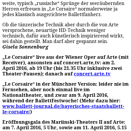
weite, typisch „russische“ Sprünge der seeräubernden
Herren erfreuen in „Le Corsaire“ normalerweise ja
jedes klassisch ausgerichtete Ballettfanherz.
Ob die tänzerische Technik aber durch die von Arte
versprochene, neuartige HD-Technik weniger
technisch, dafür auch künstlerisch inspirierend wirkt,
sei dahin gestellt. Man darf aber gespannt sein.
Gisela Sonnenburg
„Le Corsaire“ live aus der Wiener Oper auf Arte (mit
Receiver), ansonsten auf concert.arte,tv: am 2.
April 2016, ab 19 Uhr (bis 21.35 Uhr inklusive zwei
Theater-Pausen); danach auf
concert.arte.tv
„Le Corsaire“ in der Münchner Version: leider nie im
Fernsehen, aber noch einmal live im
Nationaltheater, und zwar am 9. April 2016,
während der BallettFestwoche! (Mehr dazu hier:
www.ballett-journal.de/bayerisches-staatsballett-
le-corsaire/
)
Eröffnungsgala des Mariinski-Theaters II auf Arte:
am 7. April 2016, 5 Uhr, sowie am 11. April 2016, 5.15