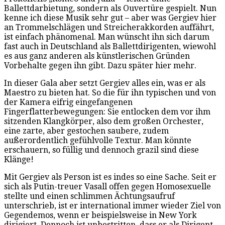
Ballettdarbietung, sondern als Ouvertüre gespielt. Nun
kenne ich diese Musik sehr gut – aber was Gergiev hier
an Trommelschlägen und Streicherakkorden auffährt,
ist einfach phänomenal. Man wünscht ihn sich darum
fast auch in Deutschland als Ballettdirigenten, wiewohl
es aus ganz anderen als künstlerischen Gründen
Vorbehalte gegen ihn gibt. Dazu später hier mehr.
In dieser Gala aber setzt Gergiev alles ein, was er als
Maestro zu bieten hat. So die für ihn typischen und von
der Kamera eifrig eingefangenen
Fingerflatterbewegungen: Sie entlocken dem vor ihm
sitzenden Klangkörper, also dem großen Orchester,
eine zarte, aber gestochen saubere, zudem
außerordentlich gefühlvolle Textur. Man könnte
erschauern, so füllig und dennoch grazil sind diese
Klänge!
Mit Gergiev als Person ist es indes so eine Sache. Seit er
sich als Putin-treuer Vasall offen gegen Homosexuelle
stellte und einen schlimmen Ächtungsaufruf
unterschrieb, ist er international immer wieder Ziel von
Gegendemos, wenn er beispielsweise in New York
dirigiert. Dennoch ist unbestritten, dass er als Dirigent