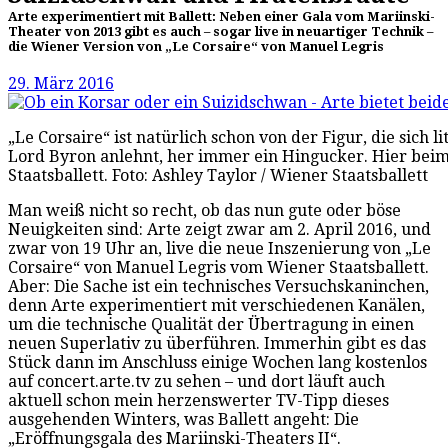
Arte experimentiert mit Ballett: Neben einer Gala vom Mariinski-
Theater von 2013 gibt es auch – sogar live in neuartiger Technik –
die Wiener Version von „Le Corsaire“ von Manuel Legris
29. März 2016
„Le Corsaire“ ist natürlich schon von der Figur, die sich li
Lord Byron anlehnt, her immer ein Hingucker. Hier bei
Staatsballett. Foto: Ashley Taylor / Wiener Staatsballett
Man weiß nicht so recht, ob das nun gute oder böse
Neuigkeiten sind: Arte zeigt zwar am 2. April 2016, und
zwar von 19 Uhr an, live die neue Inszenierung von „Le
Corsaire“ von Manuel Legris vom Wiener Staatsballett.
Aber: Die Sache ist ein technisches Versuchskaninchen,
denn Arte experimentiert mit verschiedenen Kanälen,
um die technische Qualität der Übertragung in einen
neuen Superlativ zu überführen. Immerhin gibt es das
Stück dann im Anschluss einige Wochen lang kostenlos
auf concert.arte.tv zu sehen – und dort läuft auch
aktuell schon mein herzenswerter TV-Tipp dieses
ausgehenden Winters, was Ballett angeht: Die
„Eröffnungsgala des Mariinski-Theaters II“.