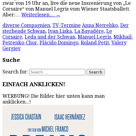
zwar von 19 Uhr an, live die neue Inszenierung von „Le
Corsaire“ von Manuel Legris vom Wiener Staatsballett.
Aber:…
Weiterlesen…
→
diverse Compagnien
,
TV-Termine
Anna Netrebko
,
Der
sterbende Schwan
,
Ivan Liska
,
La Bayadère
,
Le
Corsaire
,
Leda und der Schwan
,
Manuel Legris
,
Mikhail-
Petrenko-Chor
,
Plácido Domingo
,
Roland Petit
,
Valery
Gergiev
Suche
Search for:
EINFACH ANKLICKEN!
WERBUNG! Die Bilder hier unten kann man
anklicken...!