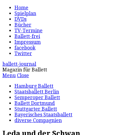
Home
Spielplan
DVDs
Bücher
TV-Termine
Ballett-frei
Impressum
facebook
Twitter
ballett-journal
Magazin für Ballett
Menu
Close
Hamburg Ballett
Staatsballett Berlin
Semperoper Ballett
Ballett Dortmund
Stuttgarter Ballett
Bayerisches Staatsballett
diverse Compagnien
Leda und der Schwan