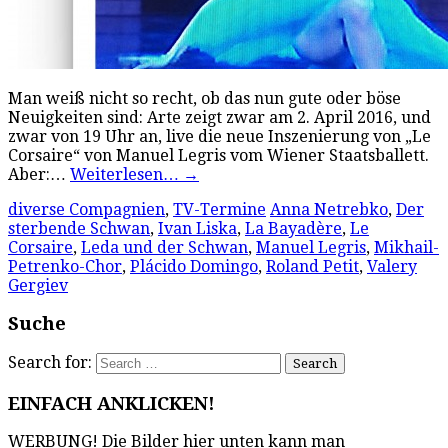
Man weiß nicht so recht, ob das nun gute oder böse
Neuigkeiten sind: Arte zeigt zwar am 2. April 2016, und
zwar von 19 Uhr an, live die neue Inszenierung von „Le
Corsaire“ von Manuel Legris vom Wiener Staatsballett.
Aber:…
Weiterlesen…
→
diverse Compagnien
,
TV-Termine
Anna Netrebko
,
Der
sterbende Schwan
,
Ivan Liska
,
La Bayadère
,
Le
Corsaire
,
Leda und der Schwan
,
Manuel Legris
,
Mikhail-
Petrenko-Chor
,
Plácido Domingo
,
Roland Petit
,
Valery
Gergiev
Suche
Search for:
EINFACH ANKLICKEN!
WERBUNG! Die Bilder hier unten kann man