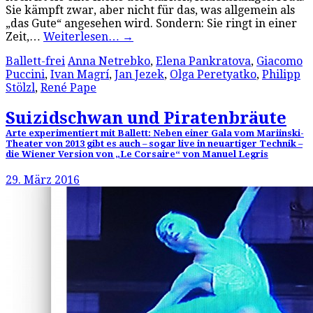
Sie kämpft zwar, aber nicht für das, was allgemein als
„das Gute“ angesehen wird. Sondern: Sie ringt in einer
Zeit,…
Weiterlesen…
→
Ballett-frei
Anna Netrebko
,
Elena Pankratova
,
Giacomo
Puccini
,
Ivan Magrí
,
Jan Jezek
,
Olga Peretyatko
,
Philipp
Stölzl
,
René Pape
Suizidschwan und Piratenbräute
Arte experimentiert mit Ballett: Neben einer Gala vom Mariinski-
Theater von 2013 gibt es auch – sogar live in neuartiger Technik –
die Wiener Version von „Le Corsaire“ von Manuel Legris
29. März 2016