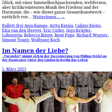
Glück, mit einer himmelhochjauchzenden, weltfernen,
aber kritikresistenten Musik des Friedens und der
Harmonie, die – wie dieses ganze Gesamtkunstwerk –
natürlich von…
Weiterlesen…
→
Ballett-frei
Anja Kampe
,
Arttu Kataja
,
Calixto Bieito
,
Elza van den Heever
,
Eric Cutler
,
Ingo Krügler
,
Lohengrin
,
Rebecca Ringst
,
René Pape
,
Richard Wagner
,
Simone Young
,
Wolfgang Koch
Im Namen der Liebe?
„Turandot“ nimmt sich in der Inszenierung von Philipp Stölzl an
der Staatsoper Unter den Linden in Berlin das Leben
5. März 2023