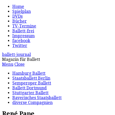
Home
Spielplan
DVDs
Bücher
TV-Termine
Ballett-frei
Impressum
facebook
Twitter
ballett-journal
Magazin für Ballett
Menu
Close
Hamburg Ballett
Staatsballett Berlin
Semperoper Ballett
Ballett Dortmund
Stuttgarter Ballett
Bayerisches Staatsballett
diverse Compagnien
René Pape