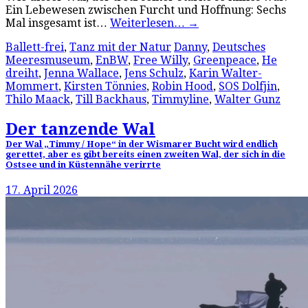
Ein Lebewesen zwischen Furcht und Hoffnung: Sechs
Mal insgesamt ist…
Weiterlesen…
→
Ballett-frei
,
Tanz mit der Natur
Danny
,
Deutsches
Meeresmuseum
,
EnBW
,
Free Willy
,
Greenpeace
,
He
dreiht
,
Jenna Wallace
,
Jens Schulz
,
Karin Walter-
Mommert
,
Kirsten Tönnies
,
Robin Hood
,
SOS Dolfjin
,
Thilo Maack
,
Till Backhaus
,
Timmyline
,
Walter Gunz
Der tanzende Wal
Der Wal „Timmy / Hope“ in der Wismarer Bucht wird endlich
gerettet, aber es gibt bereits einen zweiten Wal, der sich in die
Ostsee und in Küstennähe verirrte
17. April 2026