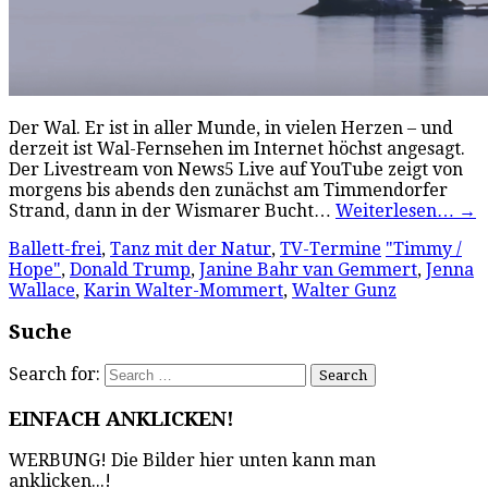
Der Wal. Er ist in aller Munde, in vielen Herzen – und
derzeit ist Wal-Fernsehen im Internet höchst angesagt.
Der Livestream von News5 Live auf YouTube zeigt von
morgens bis abends den zunächst am Timmendorfer
Strand, dann in der Wismarer Bucht…
Weiterlesen…
→
Ballett-frei
,
Tanz mit der Natur
,
TV-Termine
"Timmy /
Hope"
,
Donald Trump
,
Janine Bahr van Gemmert
,
Jenna
Wallace
,
Karin Walter-Mommert
,
Walter Gunz
Suche
Search for:
EINFACH ANKLICKEN!
WERBUNG! Die Bilder hier unten kann man
anklicken...!