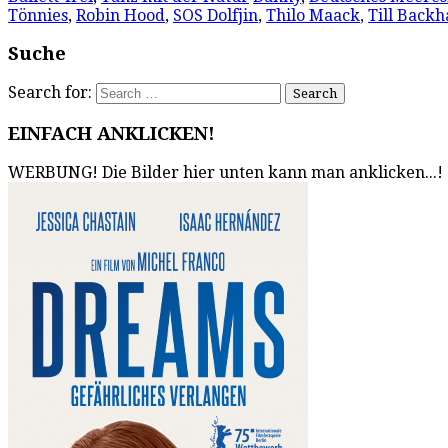
Tönnies
,
Robin Hood
,
SOS Dolfjin
,
Thilo Maack
,
Till Backh
Suche
Search for:
EINFACH ANKLICKEN!
WERBUNG! Die Bilder hier unten kann man anklicken...!