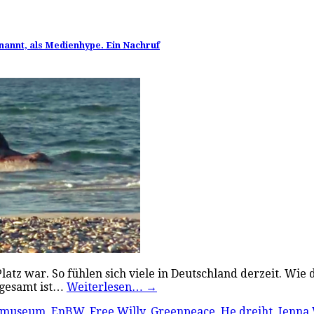
nannt, als Medienhype. Ein Nachruf
tz war. So fühlen sich viele in Deutschland derzeit. Wie di
sgesamt ist…
Weiterlesen…
→
esmuseum
,
EnBW
,
Free Willy
,
Greenpeace
,
He dreiht
,
Jenna 