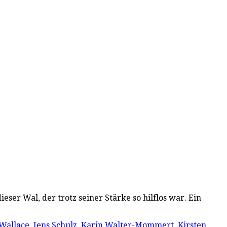
eser Wal, der trotz seiner Stärke so hilflos war. Ein
Wallace
,
Jens Schulz
,
Karin Walter-Mommert
,
Kirsten