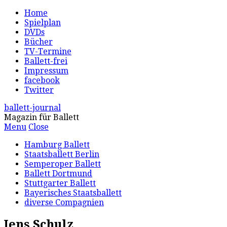
Home
Spielplan
DVDs
Bücher
TV-Termine
Ballett-frei
Impressum
facebook
Twitter
ballett-journal
Magazin für Ballett
Menu
Close
Hamburg Ballett
Staatsballett Berlin
Semperoper Ballett
Ballett Dortmund
Stuttgarter Ballett
Bayerisches Staatsballett
diverse Compagnien
Jens Schulz