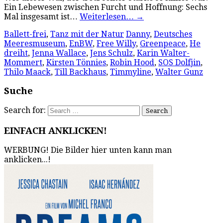
Ein Lebewesen zwischen Furcht und Hoffnung: Sechs
Mal insgesamt ist…
Weiterlesen…
→
Ballett-frei
,
Tanz mit der Natur
Danny
,
Deutsches
Meeresmuseum
,
EnBW
,
Free Willy
,
Greenpeace
,
He
dreiht
,
Jenna Wallace
,
Jens Schulz
,
Karin Walter-
Mommert
,
Kirsten Tönnies
,
Robin Hood
,
SOS Dolfjin
,
Thilo Maack
,
Till Backhaus
,
Timmyline
,
Walter Gunz
Suche
Search for:
EINFACH ANKLICKEN!
WERBUNG! Die Bilder hier unten kann man
anklicken...!