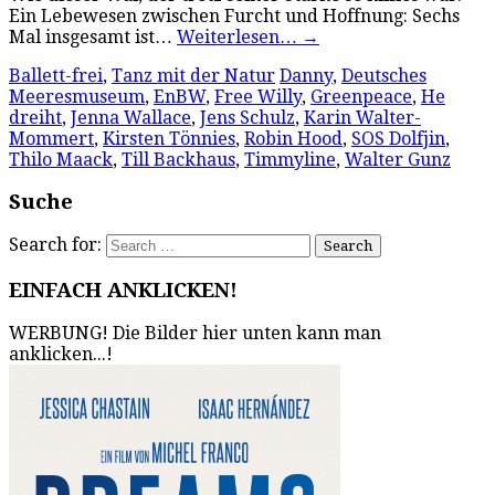
Ein Lebewesen zwischen Furcht und Hoffnung: Sechs
Mal insgesamt ist…
Weiterlesen…
→
Ballett-frei
,
Tanz mit der Natur
Danny
,
Deutsches
Meeresmuseum
,
EnBW
,
Free Willy
,
Greenpeace
,
He
dreiht
,
Jenna Wallace
,
Jens Schulz
,
Karin Walter-
Mommert
,
Kirsten Tönnies
,
Robin Hood
,
SOS Dolfjin
,
Thilo Maack
,
Till Backhaus
,
Timmyline
,
Walter Gunz
Suche
Search for:
EINFACH ANKLICKEN!
WERBUNG! Die Bilder hier unten kann man
anklicken...!