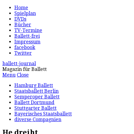
Home
Spielplan
DVDs
Bücher
TV-Termine
Ballett-frei
Impressum
facebook
Twitter
ballett-journal
Magazin für Ballett
Menu
Close
Hamburg Ballett
Staatsballett Berlin
Semperoper Ballett
Ballett Dortmund
Stuttgarter Ballett
Bayerisches Staatsballett
diverse Compagnien
He dreiht