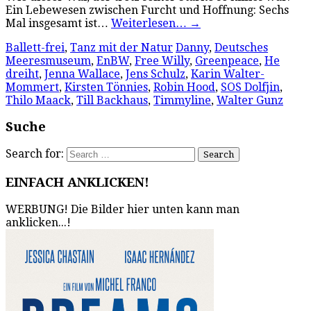
Ein Lebewesen zwischen Furcht und Hoffnung: Sechs
Mal insgesamt ist…
Weiterlesen…
→
Ballett-frei
,
Tanz mit der Natur
Danny
,
Deutsches
Meeresmuseum
,
EnBW
,
Free Willy
,
Greenpeace
,
He
dreiht
,
Jenna Wallace
,
Jens Schulz
,
Karin Walter-
Mommert
,
Kirsten Tönnies
,
Robin Hood
,
SOS Dolfjin
,
Thilo Maack
,
Till Backhaus
,
Timmyline
,
Walter Gunz
Suche
Search for:
EINFACH ANKLICKEN!
WERBUNG! Die Bilder hier unten kann man
anklicken...!