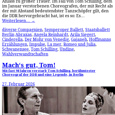
Anlass zu großer Trauer. Im Fall von Tom Schilling, dem
im Januar verstorbenen Choreografen, der mit Recht als
der mit Abstand bedeutendster Tanzschöpfer gilt, den
die DDR hervorgebracht hat, ist es so: Es…
Weiterlesen…
→
diverse Compagnien
,
Semperoper Ballett
,
Staatsballett
Berlin
Abraxas
,
Angela Reinhardt
,
Arila Siegert
,
Cinderella
,
Der Mohr von Venedig
,
Gajaneh
,
Hoffmanns
Erzählungen
,
Impulse
,
La mer
,
Romeo und Julia
,
Schwanensee
,
Tom Schilling
,
Undine
,
Wahlverwandtschaften
Mach‘s gut, Tom!
Mit fast 98 Jahren verstarb Tom Schilling, berühmtester
Choreograf der DDR und eine Legende, in Berlin
27. Februar 2026