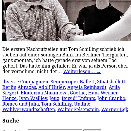
Die ersten Nachrufzeilen auf Tom Schilling schrieb ich
soeben auf einer sonnigen Bank im Berliner Tiergarten,
ganz spontan, ich hatte gerade erst von seinem Tod
gehört. Das hätte ihm gefallen. Er war ja als Person eher
der vornehme, nicht der…
Weiterlesen…
→
diverse Compagnien
,
Semperoper Ballett
,
Staatsballett
Berlin
Abraxas
,
Adolf Hitler
,
Angela Reinhardt
,
Arila
Siegert
,
Ekaterina Maximova
,
Goethe
,
Hans Werner
Henze
,
Ivan Vasiliev
,
Jeux
,
Jeux d' Enfants
,
John Cranko
,
Romeo und Julia
,
Tom Schilling
,
Undine
,
Wahlverwandtschaften
,
Walter Felsenstein
,
Werner Egk
Suche