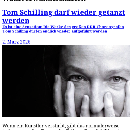
Tom Schilling darf wieder getanzt
werden
Es ist eine Sensation: Die Werke des großen DDR-Choreografen
Tom Schilling dürfen endlich wieder aufgeführt werden
2. März 2026
Wenn ein Künstler verstirbt, gibt das normalerweise