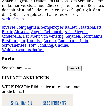
Anlass zu großer Trauer. Im Fall von Tom Schilling, dem
im Januar verstorbenen Choreografen, der mit Recht als
der mit Abstand bedeutendster Tanzschöpfer gilt, den
die DDR hervorgebracht hat, ist es so: Es…
Weiterlesen…
→
diverse Compagnien
,
Semperoper Ballett
,
Staatsballett
Berlin
Abraxas
,
Angela Reinhardt
,
Arila Siegert
,
Cinderella
,
Der Mohr von Venedig
,
Gajaneh
,
Hoffmanns
Erzählungen
,
Impulse
,
La mer
,
Romeo und Julia
,
Schwanensee
,
Tom Schilling
,
Undine
,
Wahlverwandtschaften
Suche
Search for:
EINFACH ANKLICKEN!
WERBUNG! Die Bilder hier unten kann man
anklicken...!