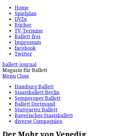
Home
Spielplan
DVDs
Bücher
TV-Termine
Ballett-frei
Impressum
facebook
Twitter
ballett-journal
Magazin für Ballett
Menu
Close
Hamburg Ballett
Staatsballett Berlin
Semperoper Ballett
Ballett Dortmund
Stuttgarter Ballett
Bayerisches Staatsballett
diverse Compagnien
Der Mohr von Venedig