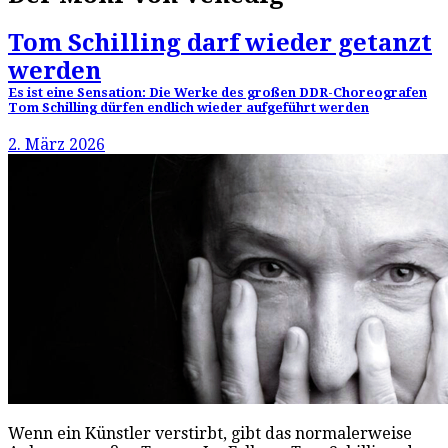
Tom Schilling darf wieder getanzt
werden
Es ist eine Sensation: Die Werke des großen DDR-Choreografen
Tom Schilling dürfen endlich wieder aufgeführt werden
2. März 2026
Wenn ein Künstler verstirbt, gibt das normalerweise