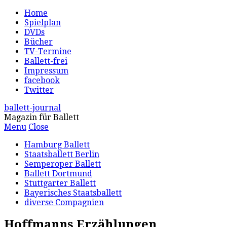
Home
Spielplan
DVDs
Bücher
TV-Termine
Ballett-frei
Impressum
facebook
Twitter
ballett-journal
Magazin für Ballett
Menu
Close
Hamburg Ballett
Staatsballett Berlin
Semperoper Ballett
Ballett Dortmund
Stuttgarter Ballett
Bayerisches Staatsballett
diverse Compagnien
Hoffmanns Erzählungen