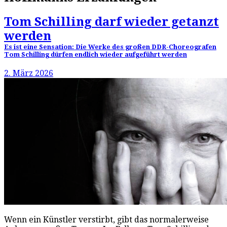
Tom Schilling darf wieder getanzt
werden
Es ist eine Sensation: Die Werke des großen DDR-Choreografen
Tom Schilling dürfen endlich wieder aufgeführt werden
2. März 2026
Wenn ein Künstler verstirbt, gibt das normalerweise