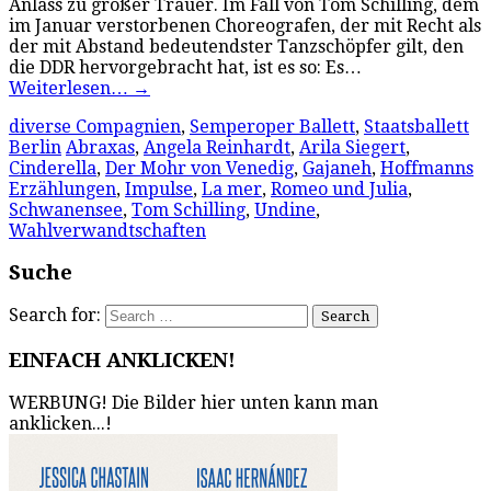
Anlass zu großer Trauer. Im Fall von Tom Schilling, dem
im Januar verstorbenen Choreografen, der mit Recht als
der mit Abstand bedeutendster Tanzschöpfer gilt, den
die DDR hervorgebracht hat, ist es so: Es…
Weiterlesen…
→
diverse Compagnien
,
Semperoper Ballett
,
Staatsballett
Berlin
Abraxas
,
Angela Reinhardt
,
Arila Siegert
,
Cinderella
,
Der Mohr von Venedig
,
Gajaneh
,
Hoffmanns
Erzählungen
,
Impulse
,
La mer
,
Romeo und Julia
,
Schwanensee
,
Tom Schilling
,
Undine
,
Wahlverwandtschaften
Suche
Search for:
EINFACH ANKLICKEN!
WERBUNG! Die Bilder hier unten kann man
anklicken...!