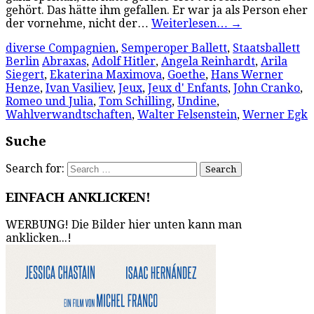
gehört. Das hätte ihm gefallen. Er war ja als Person eher
der vornehme, nicht der…
Weiterlesen…
→
diverse Compagnien
,
Semperoper Ballett
,
Staatsballett
Berlin
Abraxas
,
Adolf Hitler
,
Angela Reinhardt
,
Arila
Siegert
,
Ekaterina Maximova
,
Goethe
,
Hans Werner
Henze
,
Ivan Vasiliev
,
Jeux
,
Jeux d' Enfants
,
John Cranko
,
Romeo und Julia
,
Tom Schilling
,
Undine
,
Wahlverwandtschaften
,
Walter Felsenstein
,
Werner Egk
Suche
Search for:
EINFACH ANKLICKEN!
WERBUNG! Die Bilder hier unten kann man
anklicken...!