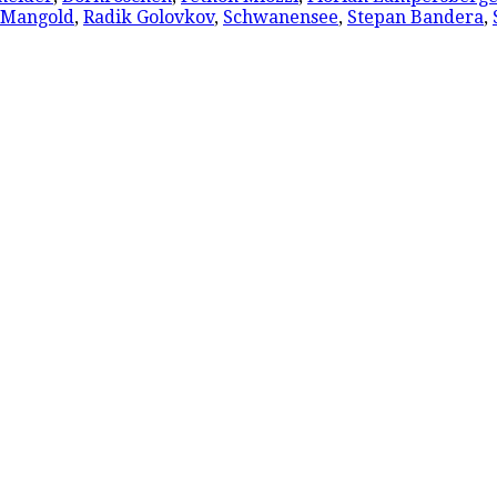
 Mangold
,
Radik Golovkov
,
Schwanensee
,
Stepan Bandera
,