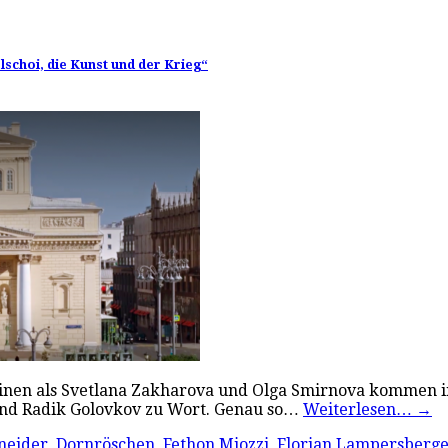
lschoi, die Kunst und der Krieg“
rinen als Svetlana Zakharova und Olga Smirnova kommen 
 und Radik Golovkov zu Wort. Genau so…
Weiterlesen…
→
neider
,
Dornröschen
,
Fethon Miozzi
,
Florian Lampersberg