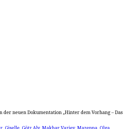
in der neuen Dokumentation „Hinter dem Vorhang – Das
er
,
Giselle
,
Götz Aly
,
Makhar Vaziev
,
Mazeppa
,
Olga