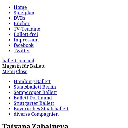
Home
Spielplan
DVDs
Bücher
TV-Termine
Ballett-frei
Impressum
facebook
Twitter
ballett-journal
Magazin für Ballett
Menu
Close
Hamburg Ballett
Staatsballett Berlin
Semperoper Ballett
Ballett Dortmund
Stuttgarter Ballett
Bayerisches Staatsballett
diverse Compagnien
Tatyana Zabalueva