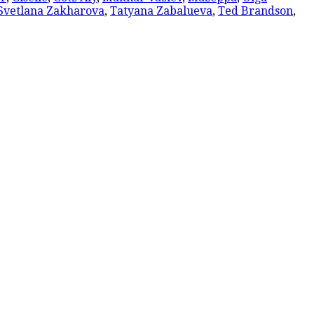
Svetlana Zakharova
,
Tatyana Zabalueva
,
Ted Brandson
,