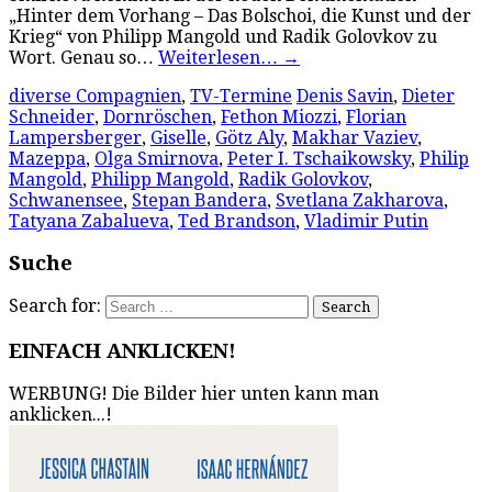
„Hinter dem Vorhang – Das Bolschoi, die Kunst und der
Krieg“ von Philipp Mangold und Radik Golovkov zu
Wort. Genau so…
Weiterlesen…
→
diverse Compagnien
,
TV-Termine
Denis Savin
,
Dieter
Schneider
,
Dornröschen
,
Fethon Miozzi
,
Florian
Lampersberger
,
Giselle
,
Götz Aly
,
Makhar Vaziev
,
Mazeppa
,
Olga Smirnova
,
Peter I. Tschaikowsky
,
Philip
Mangold
,
Philipp Mangold
,
Radik Golovkov
,
Schwanensee
,
Stepan Bandera
,
Svetlana Zakharova
,
Tatyana Zabalueva
,
Ted Brandson
,
Vladimir Putin
Suche
Search for:
EINFACH ANKLICKEN!
WERBUNG! Die Bilder hier unten kann man
anklicken...!