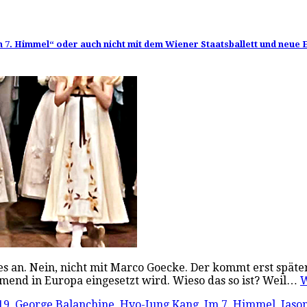
„Im 7. Himmel“ oder auch nicht mit dem Wiener Staatsballett und neu
n. Nein, nicht mit Marco Goecke. Der kommt erst später. 
mend in Europa eingesetzt wird. Wieso das so ist? Weil…
W
19
,
George Balanchine
,
Hyo-Jung Kang
,
Im 7. Himmel
,
Jason