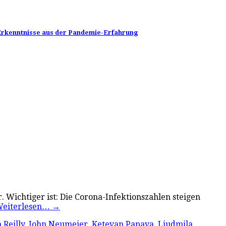
e Erkenntnisse aus der Pandemie-Erfahrung
Wichtiger ist: Die Corona-Infektionszahlen steigen
eiterlesen…
→
 Reilly
,
John Neumeier
,
Ketevan Papava
,
Liudmila