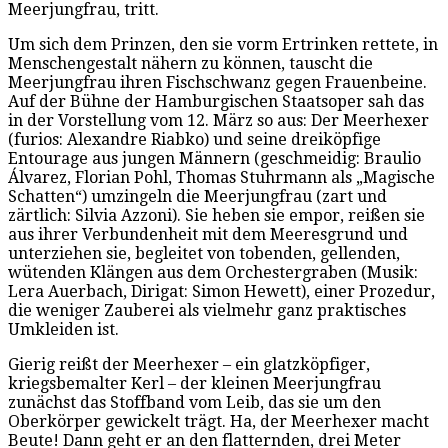
Meerjungfrau, tritt.
Um sich dem Prinzen, den sie vorm Ertrinken rettete, in
Menschengestalt nähern zu können, tauscht die
Meerjungfrau ihren Fischschwanz gegen Frauenbeine.
Auf der Bühne der Hamburgischen Staatsoper sah das
in der Vorstellung vom 12. März so aus: Der Meerhexer
(furios: Alexandre Riabko) und seine dreiköpfige
Entourage aus jungen Männern (geschmeidig: Braulio
Álvarez, Florian Pohl, Thomas Stuhrmann als „Magische
Schatten“) umzingeln die Meerjungfrau (zart und
zärtlich: Silvia Azzoni). Sie heben sie empor, reißen sie
aus ihrer Verbundenheit mit dem Meeresgrund und
unterziehen sie, begleitet von tobenden, gellenden,
wütenden Klängen aus dem Orchestergraben (Musik:
Lera Auerbach, Dirigat: Simon Hewett), einer Prozedur,
die weniger Zauberei als vielmehr ganz praktisches
Umkleiden ist.
Gierig reißt der Meerhexer – ein glatzköpfiger,
kriegsbemalter Kerl – der kleinen Meerjungfrau
zunächst das Stoffband vom Leib, das sie um den
Oberkörper gewickelt trägt. Ha, der Meerhexer macht
Beute! Dann geht er an den flatternden, drei Meter