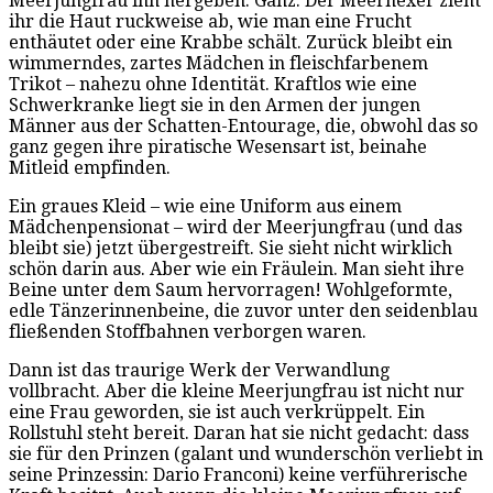
Meerjungfrau ihn hergeben. Ganz. Der Meerhexer zieht
ihr die Haut ruckweise ab, wie man eine Frucht
enthäutet oder eine Krabbe schält. Zurück bleibt ein
wimmerndes, zartes Mädchen in fleischfarbenem
Trikot – nahezu ohne Identität. Kraftlos wie eine
Schwerkranke liegt sie in den Armen der jungen
Männer aus der Schatten-Entourage, die, obwohl das so
ganz gegen ihre piratische Wesensart ist, beinahe
Mitleid empfinden.
Ein graues Kleid – wie eine Uniform aus einem
Mädchenpensionat – wird der Meerjungfrau (und das
bleibt sie) jetzt übergestreift. Sie sieht nicht wirklich
schön darin aus. Aber wie ein Fräulein. Man sieht ihre
Beine unter dem Saum hervorragen! Wohlgeformte,
edle Tänzerinnenbeine, die zuvor unter den seidenblau
fließenden Stoffbahnen verborgen waren.
Dann ist das traurige Werk der Verwandlung
vollbracht. Aber die kleine Meerjungfrau ist nicht nur
eine Frau geworden, sie ist auch verkrüppelt. Ein
Rollstuhl steht bereit. Daran hat sie nicht gedacht: dass
sie für den Prinzen (galant und wunderschön verliebt in
seine Prinzessin: Dario Franconi) keine verführerische