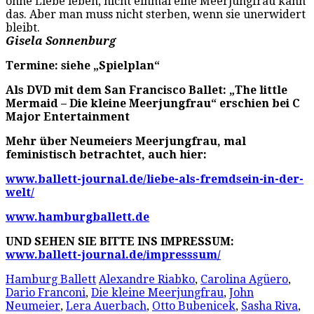
ohne Liebe leben, nicht einmal eine Meerjungfrau kann
das. Aber man muss nicht sterben, wenn sie unerwidert
bleibt.
Gisela Sonnenburg
Termine: siehe „Spielplan“
Als DVD mit dem San Francisco Ballet: „The little
Mermaid – Die kleine Meerjungfrau“ erschien bei C
Major Entertainment
Mehr über Neumeiers Meerjungfrau, mal
feministisch betrachtet, auch hier:
www.ballett-journal.de/liebe-als-fremdsein-in-der-
welt/
www.hamburgballett.de
UND SEHEN SIE BITTE INS IMPRESSUM:
www.ballett-journal.de/impresssum/
Hamburg Ballett
Alexandre Riabko
,
Carolina Agüero
,
Dario Franconi
,
Die kleine Meerjungfrau
,
John
Neumeier
,
Lera Auerbach
,
Otto Bubenicek
,
Sasha Riva
,