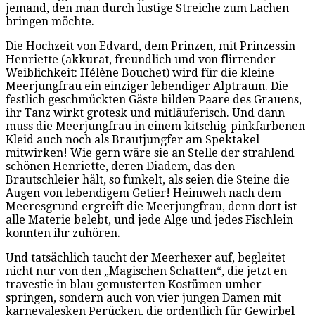
jemand, den man durch lustige Streiche zum Lachen
bringen möchte.
Die Hochzeit von Edvard, dem Prinzen, mit Prinzessin
Henriette (akkurat, freundlich und von flirrender
Weiblichkeit: Hélène Bouchet) wird für die kleine
Meerjungfrau ein einziger lebendiger Alptraum. Die
festlich geschmückten Gäste bilden Paare des Grauens,
ihr Tanz wirkt grotesk und mitläuferisch. Und dann
muss die Meerjungfrau in einem kitschig-pinkfarbenen
Kleid auch noch als Brautjungfer am Spektakel
mitwirken! Wie gern wäre sie an Stelle der strahlend
schönen Henriette, deren Diadem, das den
Brautschleier hält, so funkelt, als seien die Steine die
Augen von lebendigem Getier! Heimweh nach dem
Meeresgrund ergreift die Meerjungfrau, denn dort ist
alle Materie belebt, und jede Alge und jedes Fischlein
konnten ihr zuhören.
Und tatsächlich taucht der Meerhexer auf, begleitet
nicht nur von den „Magischen Schatten“, die jetzt en
travestie in blau gemusterten Kostümen umher
springen, sondern auch von vier jungen Damen mit
karnevalesken Perücken, die ordentlich für Gewirbel