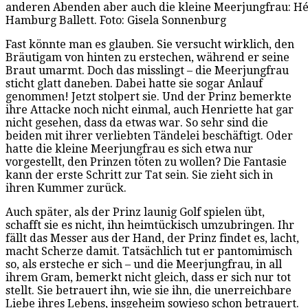
anderen Abenden aber auch die kleine Meerjungfrau: Hé
Hamburg Ballett. Foto: Gisela Sonnenburg
Fast könnte man es glauben. Sie versucht wirklich, den
Bräutigam von hinten zu erstechen, während er seine
Braut umarmt. Doch das misslingt – die Meerjungfrau
sticht glatt daneben. Dabei hatte sie sogar Anlauf
genommen! Jetzt stolpert sie. Und der Prinz bemerkte
ihre Attacke noch nicht einmal, auch Henriette hat gar
nicht gesehen, dass da etwas war. So sehr sind die
beiden mit ihrer verliebten Tändelei beschäftigt. Oder
hatte die kleine Meerjungfrau es sich etwa nur
vorgestellt, den Prinzen töten zu wollen? Die Fantasie
kann der erste Schritt zur Tat sein. Sie zieht sich in
ihren Kummer zurück.
Auch später, als der Prinz launig Golf spielen übt,
schafft sie es nicht, ihn heimtückisch umzubringen. Ihr
fällt das Messer aus der Hand, der Prinz findet es, lacht,
macht Scherze damit. Tatsächlich tut er pantomimisch
so, als ersteche er sich – und die Meerjungfrau, in all
ihrem Gram, bemerkt nicht gleich, dass er sich nur tot
stellt. Sie betrauert ihn, wie sie ihn, die unerreichbare
Liebe ihres Lebens, insgeheim sowieso schon betrauert.