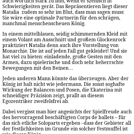
auch wörtlich stark zu ihm, wenn er szenisch in
Schwierigkeiten gerät. Das Repräsentieren liegt dieser
Natalia
zudem so sehr im Blut, dass man sagen muss:
Sie wäre eine optimale Partnerin für den schrägen,
manchmal menschenscheuen König.
In einem mittelblauen, seidig schimmernden Kleid mit
einem Volant am Ausschnitt und großem Glockenrock
praktiziert Natalia denn auch ihre Vorstellung von
Monarchie. Die ist auf jeden Fall gut gekleidet! Und sie
hat viel zu bieten: einladende, große Gesten mit den
Armen, dazu spielerische und doch sehr beherrschte
Bewegungen mit den Beinen…
Jeden anderen Mann könnte das überzeugen. Aber der
König ist halt nicht wie jedermann. Die sonst soghafte
Wirkung der Balancen und Posen, die Ekaterina mit
schneidiger Präzision zeigt, prallt an diesem
Egozentriker zweifelsfrei ab.
Dabei vergisst man hier angesichts der Spielfreude auch
des hervorragend beschäftigten Corps de ballets – für
das sich etliche Soloparts ergeben –dass der Gebieter all
der Festlichkeiten im Grunde ein solcher Festmuffel ist