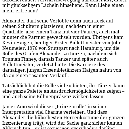
mit glückseligem Lächeln hinsehend. Kann Liebe einen
mehr erfreuen?
Alexander darf seine Verlobte denn auch keck auf
seinen Schultern platzieren, nachdem in einer
Quadrille, also einem Tanz mit vier Paaren, auch mal
munter die Partner gewechselt wurden. Übrigens kam
Kevin Haigen, heutiger Erster Ballettmeister von John
Neumeier, 1976 von Stuttgart nach Hamburg, um die
Rolle des Grafen Alexander zu tanzen, nachdem sich
Truman Finney, damals Tänzer und später auch
Ballettmeister, verletzt hatte. Die Karriere des
damaligen jungen Ensembletänzers Haigen nahm von
da an einen rasanten Verlauf…
Tatsächlich hat die Rolle viel zu bieten, ihr Tänzer kann
eine ganze Palette an Ausdrucksmöglichkeiten zeigen –
und auch seine Bühnenpräsenz wirken lassen.
Javier Amo wird dieser „Prinzenrolle“ in seiner
Interpretation viel Charme verleihen. Und dass
Alexander die hübschesten Herrenkostüme der ganzen
Inszenierung trägt, wird der Sache ganz sicher keinen
Abbruch tun – er ist sozusagen everybody’s darling.