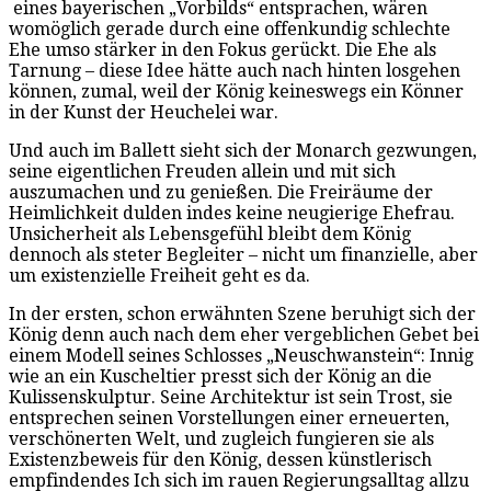
eines bayerischen „Vorbilds“ entsprachen, wären
womöglich gerade durch eine offenkundig schlechte
Ehe umso stärker in den Fokus gerückt. Die Ehe als
Tarnung – diese Idee hätte auch nach hinten losgehen
können, zumal, weil der König keineswegs ein Könner
in der Kunst der Heuchelei war.
Und auch im Ballett sieht sich der Monarch gezwungen,
seine eigentlichen Freuden allein und mit sich
auszumachen und zu genießen. Die Freiräume der
Heimlichkeit dulden indes keine neugierige Ehefrau.
Unsicherheit als Lebensgefühl bleibt dem König
dennoch als steter Begleiter – nicht um finanzielle, aber
um existenzielle Freiheit geht es da.
In der ersten, schon erwähnten Szene beruhigt sich der
König denn auch nach dem eher vergeblichen Gebet bei
einem Modell seines Schlosses „Neuschwanstein“: Innig
wie an ein Kuscheltier presst sich der König an die
Kulissenskulptur. Seine Architektur ist sein Trost, sie
entsprechen seinen Vorstellungen einer erneuerten,
verschönerten Welt, und zugleich fungieren sie als
Existenzbeweis für den König, dessen künstlerisch
empfindendes Ich sich im rauen Regierungsalltag allzu