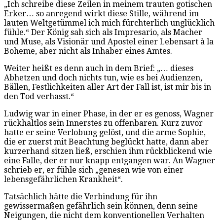
„Ich schreibe diese Zeilen in meinem trauten gotischen
Erker… so anregend wirkt diese Stille, während im
lauten Weltgetümmel ich mich fürchterlich unglücklich
fühle.“ Der König sah sich als Impresario, als Macher
und Muse, als Visionär und Apostel einer Lebensart à la
Boheme, aber nicht als Inhaber eines Amtes.
Weiter heißt es denn auch in dem Brief: „… dieses
Abhetzen und doch nichts tun, wie es bei Audienzen,
Bällen, Festlichkeiten aller Art der Fall ist, ist mir bis in
den Tod verhasst.“
Ludwig war in einer Phase, in der er es genoss, Wagner
rückhaltlos sein Innerstes zu offenbaren. Kurz zuvor
hatte er seine Verlobung gelöst, und die arme Sophie,
die er zuerst mit Beachtung beglückt hatte, dann aber
kurzerhand sitzen ließ, erschien ihm rückblickend wie
eine Falle, der er nur knapp entgangen war. An Wagner
schrieb er, er fühle sich „genesen wie von einer
lebensgefährlichen Krankheit“.
Tatsächlich hätte die Verbindung für ihn
gewissermaßen gefährlich sein können, denn seine
Neigungen, die nicht dem konventionellen Verhalten