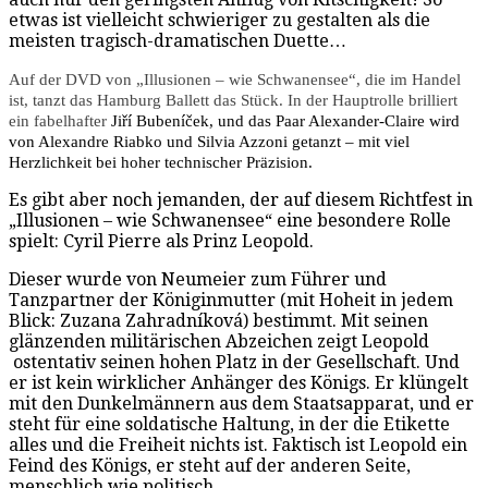
etwas ist vielleicht schwieriger zu gestalten als die
meisten tragisch-dramatischen Duette…
Auf der DVD von „Illusionen – wie Schwanensee“, die im Handel
ist, tanzt das Hamburg Ballett das Stück. In der Hauptrolle brilliert
ein fabelhafter
Ji
ř
í
Buben
í
č
ek, und das Paar Alexander-Claire wird
von Alexandre Riabko und Silvia Azzoni getanzt – mit viel
Herzlichkeit bei hoher technischer Präzision.
Es gibt aber noch jemanden, der auf diesem Richtfest in
„Illusionen – wie Schwanensee“ eine besondere Rolle
spielt: Cyril Pierre als Prinz Leopold.
Dieser wurde von Neumeier zum Führer und
Tanzpartner der Königinmutter (mit Hoheit in jedem
Blick: Zuzana Zahradníková) bestimmt. Mit seinen
glänzenden militärischen Abzeichen zeigt Leopold
ostentativ seinen hohen Platz in der Gesellschaft. Und
er ist kein wirklicher Anhänger des Königs. Er klüngelt
mit den Dunkelmännern aus dem Staatsapparat, und er
steht für eine soldatische Haltung, in der die Etikette
alles und die Freiheit nichts ist. Faktisch ist Leopold ein
Feind des Königs, er steht auf der anderen Seite,
menschlich wie politisch.