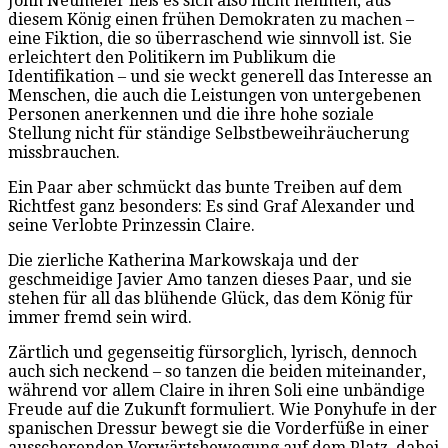
John Neumeier ließ es sich also nicht nehmen, aus
diesem König einen frühen Demokraten zu machen –
eine Fiktion, die so überraschend wie sinnvoll ist. Sie
erleichtert den Politikern im Publikum die
Identifikation – und sie weckt generell das Interesse an
Menschen, die auch die Leistungen von untergebenen
Personen anerkennen und die ihre hohe soziale
Stellung nicht für ständige Selbstbeweihräucherung
missbrauchen.
Ein Paar aber schmückt das bunte Treiben auf dem
Richtfest ganz besonders: Es sind Graf Alexander und
seine Verlobte Prinzessin Claire.
Die zierliche Katherina Markowskaja und der
geschmeidige Javier Amo tanzen dieses Paar, und sie
stehen für all das blühende Glück, das dem König für
immer fremd sein wird.
Zärtlich und gegenseitig fürsorglich, lyrisch, dennoch
auch sich neckend – so tanzen die beiden miteinander,
während vor allem Claire in ihren Soli eine unbändige
Freude auf die Zukunft formuliert. Wie Ponyhufe in der
spanischen Dressur bewegt sie die Vorderfüße in einer
ausscherenden Vorwärtsbewegung auf dem Platz, dabei