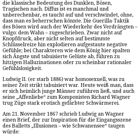
die klassische Bedeutung des Dunklen, Bösen,
Tragischen nach. Diffus ist es manchmal und
unberechenbar, es taucht auf und verschwindet, ohne,
dass man es beherrschen könnte. Die Guerilla-Taktik
des Bösen wird auch der Wiederkehr des Verdrängten –
vulgo: dem Wahn – zugeschrieben. Zwar nicht auf
Knopfdruck, aber nicht selten auf bestimmte
Schlüsselreize hin explodieren aufgestaute negative
Gefühle; bei Charakteren wie dem König hier spalten
sich Ängste und tabuisierte Gelüste ab, führen zu
hitzigen Halluzinationen oder zu scheinbar rationaler
Gefühlslosigkeit.
Ludwig II. (er starb 1886) war homosexuell, was zu
seiner Zeit strikt tabuisiert war. Heute weiß man, dass
er sich heimlich junge Männer zuführen ließ, und auch
seine „Affenliebe“ zum Komponisten Richard Wagner
trug Züge stark erotisch gefärbter Schwärmerei.
Am 21. November 1867 schrieb Ludwig an Wagner
einen Brief, der zur Inspiration für die Eingangsszene
des Balletts „Illusionen – wie Schwanensee“ taugen
würde: