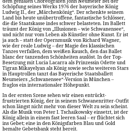
dem genialen Choreografen John Neumeier bei der
Schöpfung seines Werks 1976 der bayerische König
Ludwig II., der „Märchenkönig“. Der schenkte seinem
Land bis heute unübertroffene, fantastische Schlösser,
die die Staatskasse indes schwer belasteten. Im Ballett
träumt der König von „Illusionen – wie Schwanensee“,
und nicht nur vom Leben als Künstler ohne Kunst. Er ist
ja auch – statt der Opernmusik von Richard Wagner,
wie der reale Ludwig – der Magie des klassischen
Tanzes verfallen, dem weißen Rausch, den das Ballet
blanc der tanzenden Schönheiten auslöst. In der Top-
Besetzung mit Lucia Lacarra als Prinzessin Odette und
Tigran Mikayelyan als König sowie sechs weiteren Stars
in Hauptrollen tanzt das Bayerische Staatsballett
Neumeiers „Schwanensee“-Version in München –
fraglos ein internationaler Höhepunkt.
In der ersten Szene sehen wir einen entrückt-
frustrierten König, der in seinem Schwanenritter-Outfit
schon längst nicht mehr von dieser Welt zu sein scheint.
Als die Musik von Peter I. Tschaikowsky einsetzt, ist der
König allein in einem fast leeren Saal – er flüchtet sich
ins Gebet; eine in den Königsfarben Blau und Gold
bemalte Gebetsbank steht bereit.