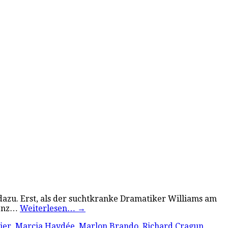
 dazu. Erst, als der suchtkranke Dramatiker Williams am
zenz…
Weiterlesen…
→
ier
,
Marcia Haydée
,
Marlon Brando
,
Richard Cragun
,