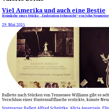
Viel Amerika und auch eine Bestie
Heimkehr eines Stücks: „Endstation Sehnsucht“ von John Neumeier 
29. Mai 2015
Ballette nach Stücken von Tennessee Williams gibt es se
Verschluss einer Hustensaftflasche erstickte, konnte Ne
Stuttgarter Ballett
Alfred Schnittke
,
Alicia Amatriain
,
Eli