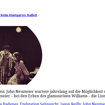
beim Stuttgarter Ballett
lten. John Neumeier wartete jahrelang auf die Möglichkeit
umeier – bei den Erben des glamourösen Williams – die Li
sa Badenes
,
Endstation Sehnsucht
,
Jason Reilly
,
John Neume