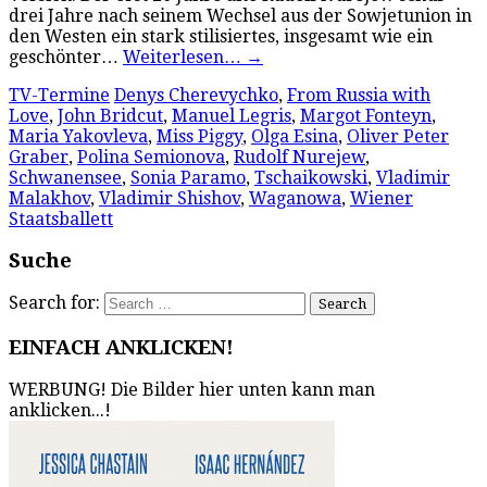
drei Jahre nach seinem Wechsel aus der Sowjetunion in
den Westen ein stark stilisiertes, insgesamt wie ein
geschönter…
Weiterlesen…
→
TV-Termine
Denys Cherevychko
,
From Russia with
Love
,
John Bridcut
,
Manuel Legris
,
Margot Fonteyn
,
Maria Yakovleva
,
Miss Piggy
,
Olga Esina
,
Oliver Peter
Graber
,
Polina Semionova
,
Rudolf Nurejew
,
Schwanensee
,
Sonia Paramo
,
Tschaikowski
,
Vladimir
Malakhov
,
Vladimir Shishov
,
Waganowa
,
Wiener
Staatsballett
Suche
Search for:
EINFACH ANKLICKEN!
WERBUNG! Die Bilder hier unten kann man
anklicken...!