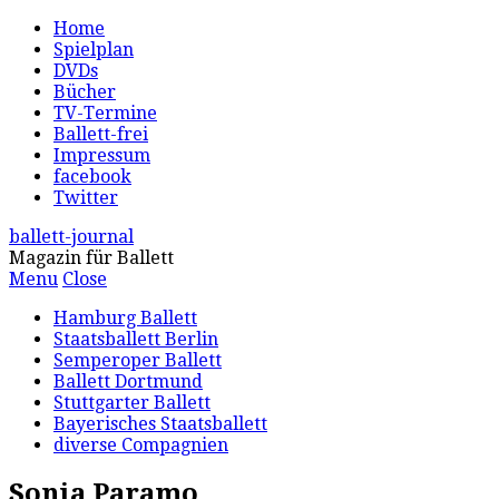
Home
Spielplan
DVDs
Bücher
TV-Termine
Ballett-frei
Impressum
facebook
Twitter
ballett-journal
Magazin für Ballett
Menu
Close
Hamburg Ballett
Staatsballett Berlin
Semperoper Ballett
Ballett Dortmund
Stuttgarter Ballett
Bayerisches Staatsballett
diverse Compagnien
Sonia Paramo