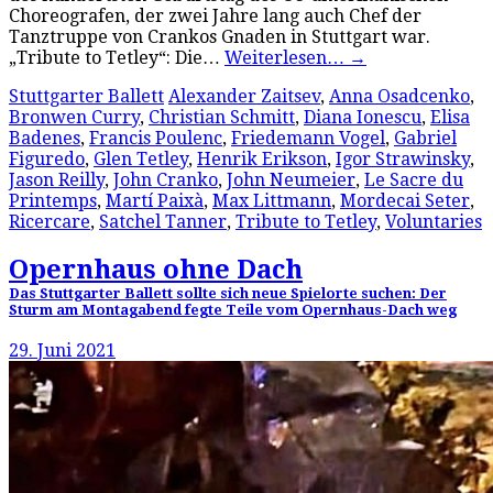
Choreografen, der zwei Jahre lang auch Chef der
Tanztruppe von Crankos Gnaden in Stuttgart war.
„Tribute to Tetley“: Die…
Weiterlesen…
→
Stuttgarter Ballett
Alexander Zaitsev
,
Anna Osadcenko
,
Bronwen Curry
,
Christian Schmitt
,
Diana Ionescu
,
Elisa
Badenes
,
Francis Poulenc
,
Friedemann Vogel
,
Gabriel
Figuredo
,
Glen Tetley
,
Henrik Erikson
,
Igor Strawinsky
,
Jason Reilly
,
John Cranko
,
John Neumeier
,
Le Sacre du
Printemps
,
Martí Paixà
,
Max Littmann
,
Mordecai Seter
,
Ricercare
,
Satchel Tanner
,
Tribute to Tetley
,
Voluntaries
Opernhaus ohne Dach
Das Stuttgarter Ballett sollte sich neue Spielorte suchen: Der
Sturm am Montagabend fegte Teile vom Opernhaus-Dach weg
29. Juni 2021