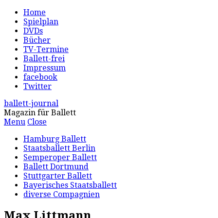
Home
Spielplan
DVDs
Bücher
TV-Termine
Ballett-frei
Impressum
facebook
Twitter
ballett-journal
Magazin für Ballett
Menu
Close
Hamburg Ballett
Staatsballett Berlin
Semperoper Ballett
Ballett Dortmund
Stuttgarter Ballett
Bayerisches Staatsballett
diverse Compagnien
Max Littmann