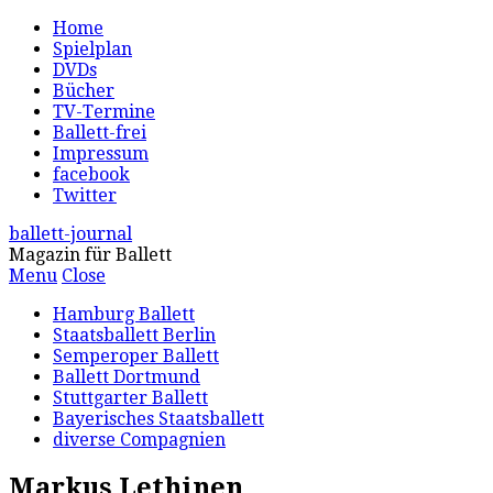
Home
Spielplan
DVDs
Bücher
TV-Termine
Ballett-frei
Impressum
facebook
Twitter
ballett-journal
Magazin für Ballett
Menu
Close
Hamburg Ballett
Staatsballett Berlin
Semperoper Ballett
Ballett Dortmund
Stuttgarter Ballett
Bayerisches Staatsballett
diverse Compagnien
Markus Lethinen