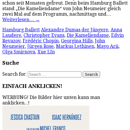
schon seit Monaten gefreut. Denn beim Hamburg Ballett
stand „Die Kameliendame“ von John Neumeier gleich
zwei Mal auf dem Programm, nachmittags und…
Weiterlesen…
→
Hamburg Ballett
Alexandre Dumas der Jüngere
,
Anna
Laudere
,
Christopher Evans
,
Die Kameliendame
,
Edvin
Revazov
,
Frédéric Chopin
,
Georgina Hills
,
John
Neumeier
,
Jürgen Rose
,
Markus Lethinen
,
Mayo Arii
,
Olga Smirnova
,
Xue LIn
Suche
Search for:
EINFACH ANKLICKEN!
WERBUNG! Die Bilder hier unten kann man
anklicken...!