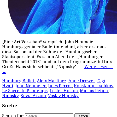
„Eine Art Vorschau“ verspricht John Neumeier,
Hamburgs genialer Ballettintendant, als er erstmals
diese Saison auf der Bühne der Hamburgischen
Staatsoper steht. Es ist am Abend der „Hamburger
Theaternacht 2016“, und auf dem Programmzettel fürs
Große Haus steht schlicht: „’Nijinsky’ –…
Weiterlesen…
→
Hamburg Ballett
Aleix Martínez
,
Anne Drower
,
Gigi
Hyatt
,
John Neumeier
,
Jules Perrot
,
Konstantin Tselikov
,
Le Sacre du Printemps
,
Lester Horton
,
Marius Petipa
,
Nijinsky
,
Silvia Azzoni
,
Vaslav Nijinsky
Suche
Search for: