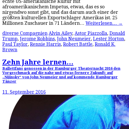
echte US-amerikanische Kultur mit
afroamerikanischem Impetus, etwas, das es so
nirgendwo sonst gibt, und das darum auch einer der
größten kulturellen Exportschlager Amerikas ist. 25
Millionen Zuschauer in 71 Ländern…
Weiterlesen…
→
diverse Compagnien
Alvin Ailey
,
Astor Piazzolla
,
Donald
Trump
,
Jerome Robbins
,
John Neumeier
,
Lester Horton
,
Paul Taylor
,
Rennie Harris
,
Robert Battle
,
Ronald K.
Brown
Zehn Jahre lernen…
Ballettfans genossen in der Hamburger Theaternacht 2016 den
Vorgeschmack auf die nahe und etwas fernere Zukunft: auf
„Nijinsky“ von John Neumeier und auf kommende Hamburger
Tänzer
11. September 2016