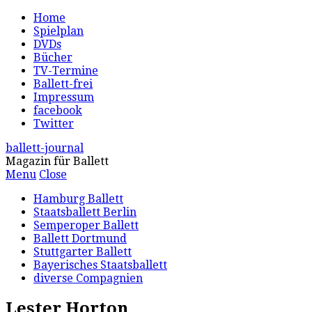
Home
Spielplan
DVDs
Bücher
TV-Termine
Ballett-frei
Impressum
facebook
Twitter
ballett-journal
Magazin für Ballett
Menu
Close
Hamburg Ballett
Staatsballett Berlin
Semperoper Ballett
Ballett Dortmund
Stuttgarter Ballett
Bayerisches Staatsballett
diverse Compagnien
Lester Horton