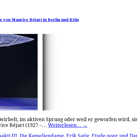
e von Maurice Béjart in Berlin und Köln
wirbelt, im aktiven Sprung oder weil er geworfen wird, sieh
rice Béjart (1927 –…
Weiterlesen…
→
akti III
,
Die Kameliendame
,
Erik Satie
,
Etude pour und Da