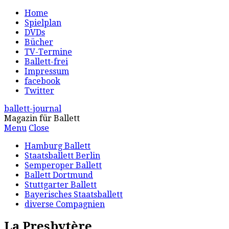
Home
Spielplan
DVDs
Bücher
TV-Termine
Ballett-frei
Impressum
facebook
Twitter
ballett-journal
Magazin für Ballett
Menu
Close
Hamburg Ballett
Staatsballett Berlin
Semperoper Ballett
Ballett Dortmund
Stuttgarter Ballett
Bayerisches Staatsballett
diverse Compagnien
La Presbytère