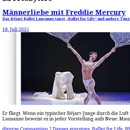
Männerliebe mit Freddie Mercury
Das Béjart Ballet Lausanne tanzt „Ballet for Life“ und andere Tänz
18. Juli 2015
Er fliegt. Wenn ein typischer Béjart-Junge durch die Luft 
Lausanne beweist es in jeder Vorstellung aufs Neue: Mau
diverse Compagnien
7 Danses grecques
,
Ballet for Life
,
Bh