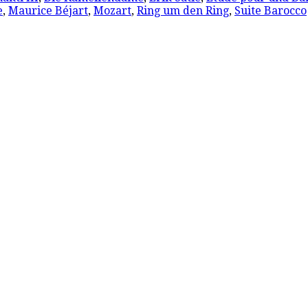
e
,
Maurice Béjart
,
Mozart
,
Ring um den Ring
,
Suite Barocco