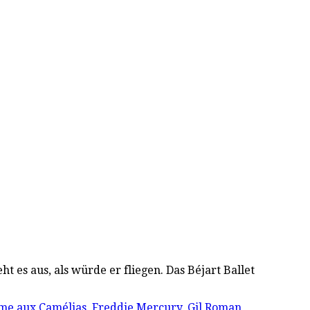
t es aus, als würde er fliegen. Das Béjart Ballet
me aux Camélias
,
Freddie Mercury
,
Gil Roman
,