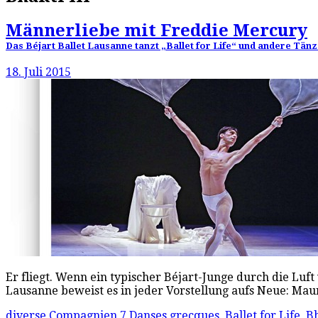
Männerliebe mit Freddie Mercury
Das Béjart Ballet Lausanne tanzt „Ballet for Life“ und andere Tänz
18. Juli 2015
Er fliegt. Wenn ein typischer Béjart-Junge durch die Luft 
Lausanne beweist es in jeder Vorstellung aufs Neue: Mau
diverse Compagnien
7 Danses grecques
,
Ballet for Life
,
Bh