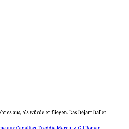
t es aus, als würde er fliegen. Das Béjart Ballet
me aux Camélias
,
Freddie Mercury
,
Gil Roman
,