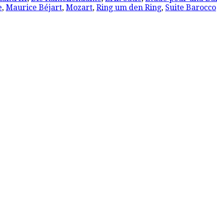
e
,
Maurice Béjart
,
Mozart
,
Ring um den Ring
,
Suite Barocco