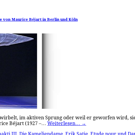
e von Maurice Béjart in Berlin und Köln
wirbelt, im aktiven Sprung oder weil er geworfen wird, sieh
rice Béjart (1927 –…
Weiterlesen…
→
akti III
,
Die Kameliendame
,
Erik Satie
,
Etude pour und Da