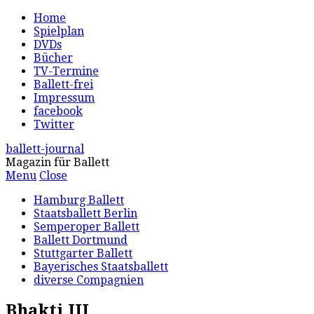
Home
Spielplan
DVDs
Bücher
TV-Termine
Ballett-frei
Impressum
facebook
Twitter
ballett-journal
Magazin für Ballett
Menu
Close
Hamburg Ballett
Staatsballett Berlin
Semperoper Ballett
Ballett Dortmund
Stuttgarter Ballett
Bayerisches Staatsballett
diverse Compagnien
Bhakti III