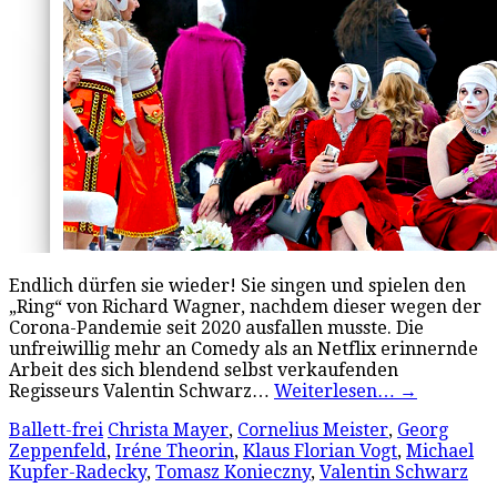
Endlich dürfen sie wieder! Sie singen und spielen den
„Ring“ von Richard Wagner, nachdem dieser wegen der
Corona-Pandemie seit 2020 ausfallen musste. Die
unfreiwillig mehr an Comedy als an Netflix erinnernde
Arbeit des sich blendend selbst verkaufenden
Regisseurs Valentin Schwarz…
Weiterlesen…
→
Ballett-frei
Christa Mayer
,
Cornelius Meister
,
Georg
Zeppenfeld
,
Iréne Theorin
,
Klaus Florian Vogt
,
Michael
Kupfer-Radecky
,
Tomasz Konieczny
,
Valentin Schwarz