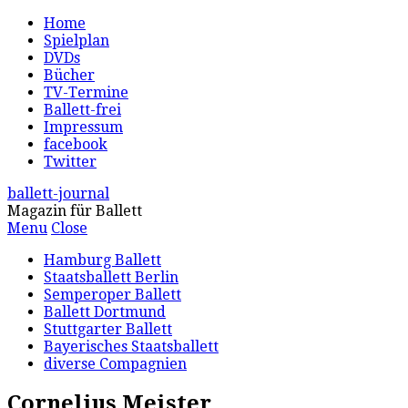
Home
Spielplan
DVDs
Bücher
TV-Termine
Ballett-frei
Impressum
facebook
Twitter
ballett-journal
Magazin für Ballett
Menu
Close
Hamburg Ballett
Staatsballett Berlin
Semperoper Ballett
Ballett Dortmund
Stuttgarter Ballett
Bayerisches Staatsballett
diverse Compagnien
Cornelius Meister