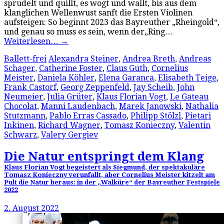
sprudelt und quillt, es wogt und wallt, bis aus dem
klanglichen Wellenwust sanft die Ersten Violinen
aufsteigen: So beginnt 2023 das Bayreuther „Rheingold“,
und genau so muss es sein, wenn der„Ring…
Weiterlesen…
→
Ballett-frei
Alexandra Steiner
,
Andrea Breth
,
Andreas
Schager
,
Catherine Foster
,
Claus Guth
,
Cornelius
Meister
,
Daniela Köhler
,
Elena Garanca
,
Elisabeth Teige
,
Frank Castorf
,
Georg Zeppenfeld
,
Jay Scheib
,
John
Neumeier
,
Julia Grüter
,
Klaus Florian Vogt
,
Le Gateau
Chocolat
,
Manni Laudenbach
,
Marek Janowski
,
Nathalia
Stutzmann
,
Pablo Erras Cassado
,
Philipp Stölzl
,
Pietari
Inkinen
,
Richard Wagner
,
Tomasz Konieczny
,
Valentin
Schwarz
,
Valery Gergiev
Die Natur entspringt dem Klang
Klaus Florian Vogt begeistert als Siegmund, der spektakuläre
Tomasz Konieczny verunfallt, aber Cornelius Meister kitzelt am
Pult die Natur heraus: in der „Walküre“ der Bayreuther Festspiele
2022
2. August 2022