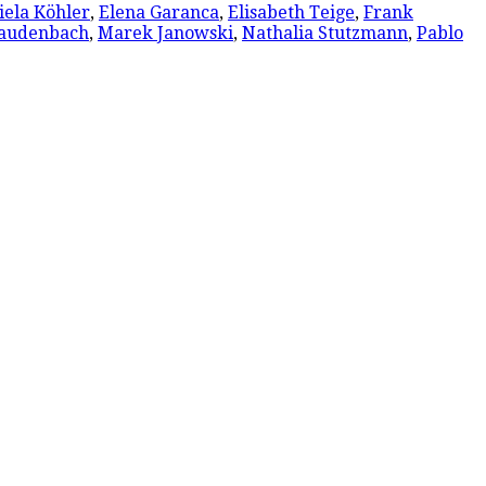
iela Köhler
,
Elena Garanca
,
Elisabeth Teige
,
Frank
audenbach
,
Marek Janowski
,
Nathalia Stutzmann
,
Pablo