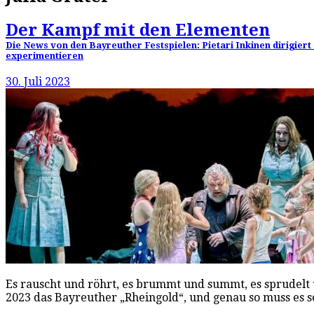
Der Kampf mit den Elementen
Die News von den Bayreuther Festspielen: Pietari Inkinen dirigier
experimentieren
30. Juli 2023
Es rauscht und röhrt, es brummt und summt, es sprudelt u
2023 das Bayreuther „Rheingold“, und genau so muss es