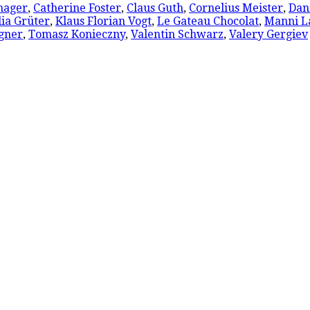
hager
,
Catherine Foster
,
Claus Guth
,
Cornelius Meister
,
Dan
lia Grüter
,
Klaus Florian Vogt
,
Le Gateau Chocolat
,
Manni L
gner
,
Tomasz Konieczny
,
Valentin Schwarz
,
Valery Gergiev