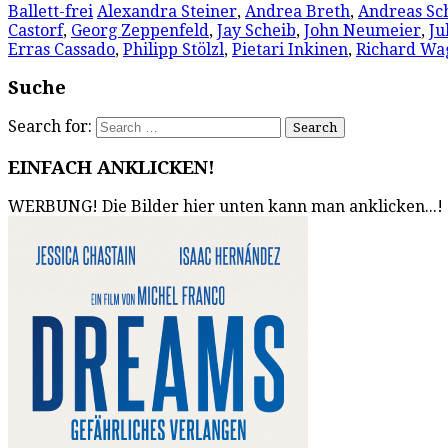
Ballett-frei
Alexandra Steiner
,
Andrea Breth
,
Andreas Sc
Castorf
,
Georg Zeppenfeld
,
Jay Scheib
,
John Neumeier
,
Ju
Erras Cassado
,
Philipp Stölzl
,
Pietari Inkinen
,
Richard Wa
Suche
Search for:
EINFACH ANKLICKEN!
WERBUNG! Die Bilder hier unten kann man anklicken...!