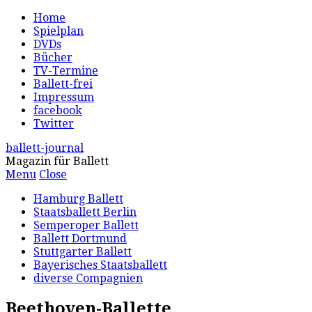
Home
Spielplan
DVDs
Bücher
TV-Termine
Ballett-frei
Impressum
facebook
Twitter
ballett-journal
Magazin für Ballett
Menu
Close
Hamburg Ballett
Staatsballett Berlin
Semperoper Ballett
Ballett Dortmund
Stuttgarter Ballett
Bayerisches Staatsballett
diverse Compagnien
Beethoven-Ballette