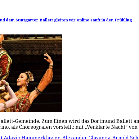
 dem Stuttgarter Ballett gleiten wir online sanft in den Frühling
llett-Gemeinde. Zum Einen wird das Dortmund Ballett am 1
no, als Choreografen vorstellt: mit „Verklärte Nacht“ v
tt
Adagio Hammerklavier
,
Alexander Glasunov
,
Arnold Sc