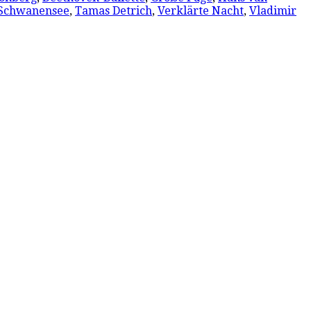
Schwanensee
,
Tamas Detrich
,
Verklärte Nacht
,
Vladimir