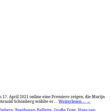
7. April 2021 online eine Premiere zeigen, die Marijn
on Arnold Schönberg wählte er…
Weiterlesen…
→
hönberg
,
Beethoven-Ballette
,
Große Fuge
,
Hans van