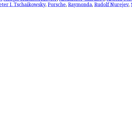
eter I. Tschaikowsky
,
Porsche
,
Raymonda
,
Rudolf Nurejev
,