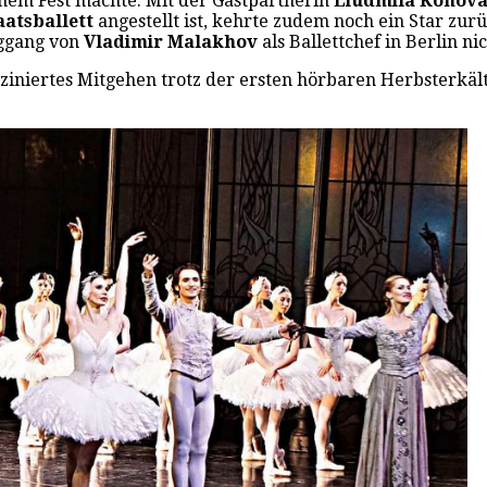
einem Fest machte. Mit der Gastpartnerin
Liudmila Konova
atsballett
angestellt ist, kehrte zudem noch ein Star zurü
eggang von
Vladimir Malakhov
als Ballettchef in Berlin ni
asziniertes Mitgehen trotz der ersten hörbaren Herbsterk