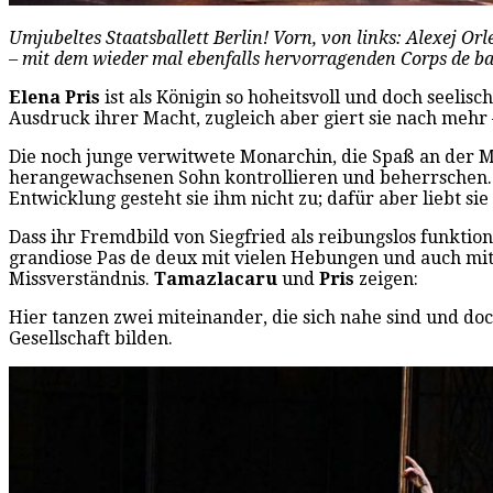
Umjubeltes Staatsballett Berlin! Vorn, von links: Alexej O
– mit dem wieder mal ebenfalls hervorragenden Corps de ba
Elena Pris
ist als Königin so hoheitsvoll und doch seelis
Ausdruck ihrer Macht, zugleich aber giert sie nach mehr 
Die noch junge verwitwete Monarchin, die Spaß an der Ma
herangewachsenen Sohn kontrollieren und beherrschen. Er 
Entwicklung gesteht sie ihm nicht zu; dafür aber liebt sie
Dass ihr Fremdbild von Siegfried als reibungslos funktio
grandiose Pas de deux mit vielen Hebungen und auch mi
Missverständnis.
Tamazlacaru
und
Pris
zeigen:
Hier tanzen zwei miteinander, die sich nahe sind und doc
Gesellschaft bilden.