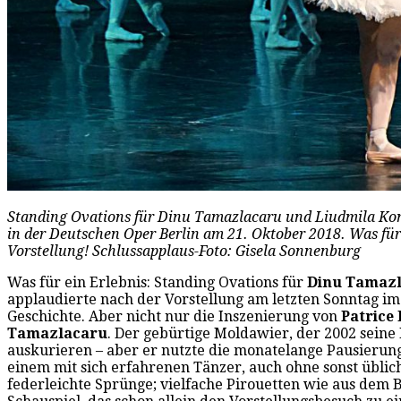
Standing Ovations für Dinu Tamazlacaru und Liudmila Kon
in der Deutschen Oper Berlin am 21. Oktober 2018. Was für 
Vorstellung! Schlussapplaus-Foto: Gisela Sonnenburg
Was für ein Erlebnis: Standing Ovations für
Dinu Tamaz
applaudierte nach der Vorstellung am letzten Sonntag im
Geschichte. Aber nicht nur die Inszenierung von
Patrice 
Tamazlacaru
. Der gebürtige Moldawier, der 2002 seine 
auskurieren – aber er nutzte die monatelange Pausierung,
einem mit sich erfahrenen Tänzer, auch ohne sonst üblic
federleichte Sprünge; vielfache Pirouetten wie aus dem Bi