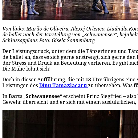
Von links: Murilo de Oliveira, Alexej Orlenco, Liudmila K
de ballet nach der Vorstellung von „Schwanensee“, bejubel
Schlussapplaus-Foto: Gisela Sonnenburg
Der Leistungsdruck, unter dem die Tänzerinnen und Tä
de ballet an, dass es sich gerne anstrengt, sich gerne de
der Stress und Druck an Bedeutung verlieren. Es gibt nic
Die Mühe lohnt sich!
Doch in dieser Aufführung, die mit
18 Uhr
übrigens eine 
Leistungen des
Dinu Tamazlacaru
zu übersehen. Was für
In
Bart
s „
Schwanensee
“ erscheint Prinz Siegfried – also
Gewehr überreicht und er sich mit einem ausführlichen, 