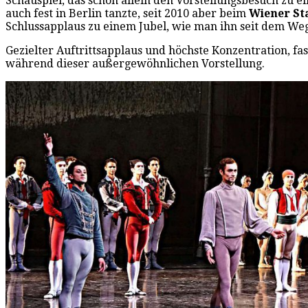
Schauspiel, das schon allein den Vorstellungsbesuch zu 
auch fest in Berlin tanzte, seit 2010 aber beim
Wiener Sta
Schlussapplaus zu einem Jubel, wie man ihn seit dem W
Gezielter Auftrittsapplaus und höchste Konzentration, f
während dieser außergewöhnlichen Vorstellung.