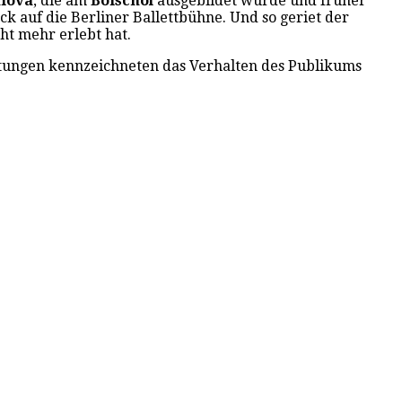
lova
, die am
Bolschoi
ausgebildet wurde und früher
ck auf die Berliner Ballettbühne. Und so geriet der
cht mehr erlebt hat.
ältungen kennzeichneten das Verhalten des Publikums