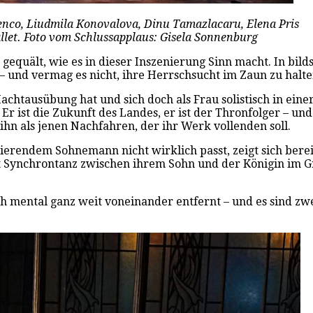
rlenco, Liudmila Konovalova, Dinu Tamazlacaru, Elena Pris
llet. Foto vom Schlussapplaus: Gisela Sonnenburg
ch gequält, wie es in dieser Inszenierung Sinn macht. In bi
– und vermag es nicht, ihre Herrschsucht im Zaun zu halte
chtausübung hat und sich doch als Frau solistisch in ein
ist die Zukunft des Landes, er ist der Thronfolger – und e
 ihn als jenen Nachfahren, der ihr Werk vollenden soll.
nierendem Sohnemann nicht wirklich passt, zeigt sich berei
t Synchrontanz zwischen ihrem Sohn und der Königin im G
h mental ganz weit voneinander entfernt – und es sind zwei