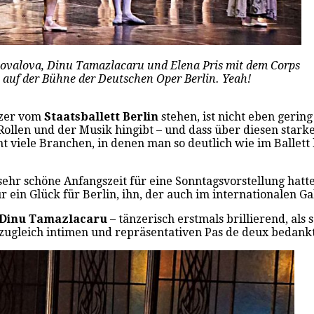
onovalova, Dinu Tamazlacaru und Elena Pris mit dem Corps
t auf der Bühne der Deutschen Oper Berlin. Yeah!
nzer vom
Staatsballett Berlin
stehen, ist nicht eben geri
n Rollen und der Musik hingibt – und dass über diesen stark
ht viele Branchen, in denen man so deutlich wie im Ballett
sehr schöne Anfangszeit für eine Sonntagsvorstellung hat
 ein Glück für Berlin, ihn, der auch im internationalen Ga
Dinu Tamazlacaru
– tänzerisch erstmals brillierend, als
zugleich intimen und repräsentativen Pas de deux bedankt