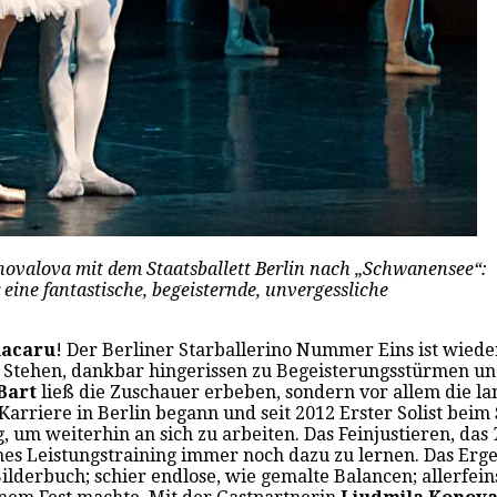
ovalova mit dem Staatsballett Berlin nach „Schwanensee“:
eine fantastische, begeisternde, unvergessliche
lacaru
! Der Berliner Starballerino Nummer Eins ist wiede
 Stehen, dankbar hingerissen zu Begeisterungsstürmen und
Bart
ließ die Zuschauer erbeben, sondern vor allem die l
Karriere in Berlin begann und seit 2012 Erster Solist beim
 um weiterhin an sich zu arbeiten. Das Feinjustieren, das
hes Leistungstraining immer noch dazu zu lernen. Das Erg
lderbuch; schier endlose, wie gemalte Balancen; allerfeins