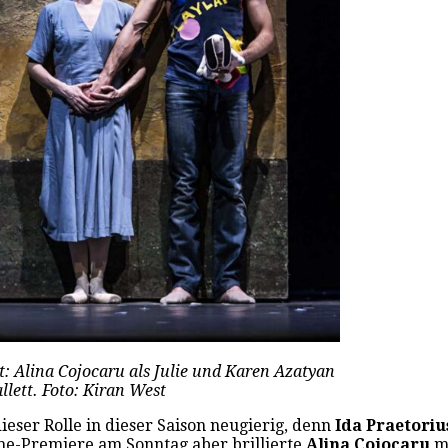
: Alina Cojocaru als Julie und Karen Azatyan
lett. Foto: Kiran West
ieser Rolle in dieser Saison neugierig, denn
Ida Praetoriu
me-Premiere am Sonntag aber brillierte
Alina Cojocaru
mi