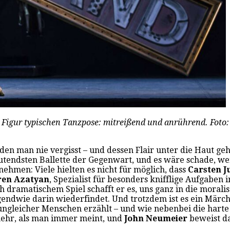
e Figur typischen Tanzpose: mitreißend und anrührend. Foto:
n man nie vergisst – und dessen Flair unter die Haut geht
utendsten Ballette der Gegenwart, und es wäre schade, wenn
ehmen: Viele hielten es nicht für möglich, dass
Carsten J
ren Azatyan
, Spezialist für besonders knifflige Aufgaben
 dramatischem Spiel schafft er es, uns ganz in die morali
irgendwie darin wiederfindet. Und trotzdem ist es ein Märc
ngleicher Menschen erzählt – und wie nebenbei die harte s
 mehr, als man immer meint, und
John Neumeier
beweist da