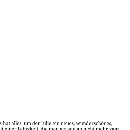
s
hat alles, um der Julie ein neues, wunderschönes,
t einer Fähigkeit, die man gerade an nicht mehr ganz