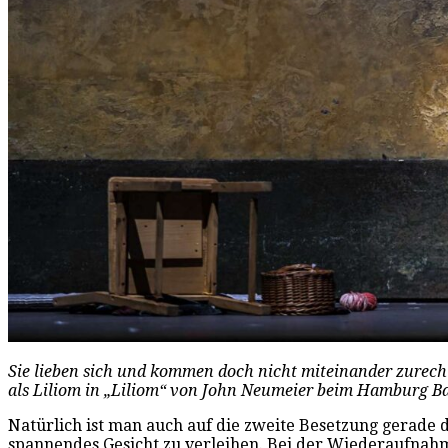
Sie lieben sich und kommen doch nicht miteinander zurecht
als Liliom in „Liliom“ von John Neumeier beim Hamburg Bal
Natürlich ist man auch auf die zweite Besetzung gerade d
spannendes Gesicht zu verleihen. Bei der Wiederaufnah