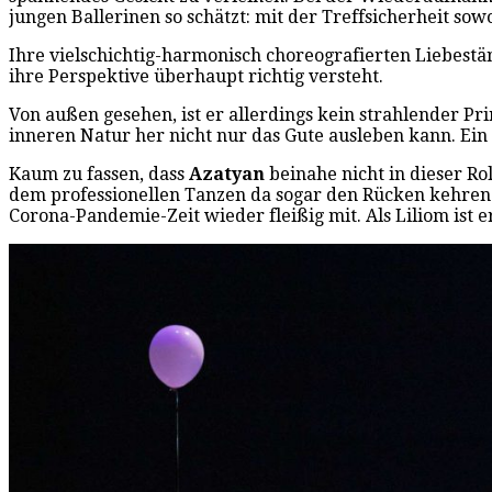
jungen Ballerinen so schätzt: mit der Treffsicherheit so
Ihre vielschichtig-harmonisch choreografierten Liebestä
ihre Perspektive überhaupt richtig versteht.
Von außen gesehen, ist er allerdings kein strahlender Pr
inneren Natur her nicht nur das Gute ausleben kann. Ei
Kaum zu fassen, dass
Azatyan
beinahe nicht in dieser Rol
dem professionellen Tanzen da sogar den Rücken kehren
Corona-Pandemie-Zeit wieder fleißig mit. Als Liliom ist 