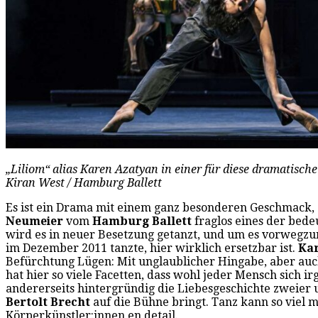
„Liliom“ alias Karen Azatyan in einer für diese dramatisch
Kiran West / Hamburg Ballett
Es ist ein Drama mit einem ganz besonderen Geschmack, de
Neumeier
vom
Hamburg Ballett
fraglos eines der bede
wird es in neuer Besetzung getanzt, und um es vorwegzun
im Dezember 2011 tanzte, hier wirklich ersetzbar ist.
Ka
Befürchtung Lügen: Mit unglaublicher Hingabe, aber auch
hat hier so viele Facetten, dass wohl jeder Mensch sich 
andererseits hintergründig die Liebesgeschichte zweier u
Bertolt Brecht
auf die Bühne bringt. Tanz kann so viel
Körperkünstler:innen en detail.