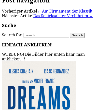
Post navigation
Vorheriger Artikel
←
Am Firmament der Klassik
Nächster Artikel
Das Schicksal der Verführten
→
Suche
Search for:
EINFACH ANKLICKEN!
WERBUNG! Die Bilder hier unten kann man
anklicken...!