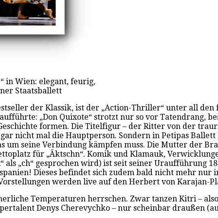
in Wien: elegant, feurig,
er Staatsballett
estseller der Klassik, ist der „Action-Thriller“ unter all d
aufführte: „Don Quixote“ strotzt nur so vor Tatendrang, be
chichte formen. Die Titelfigur – der Ritter von der traur
gar nicht mal die Hauptperson. Sondern in Petipas Ballett b
das um seine Verbindung kämpfen muss. Die Mutter der Bra
brettoplatz für „Äktschn“. Komik und Klamauk, Verwicklu
 als „ch“ gesprochen wird) ist seit seiner Uraufführung 1
nspanien! Dieses befindet sich zudem bald nicht mehr nur 
Vorstellungen werden live auf den Herbert von Karajan-Pl
mmerliche Temperaturen herrschen. Zwar tanzen Kitri – al
Supertalent Denys Cherevychko – nur scheinbar draußen (au