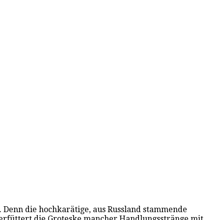
en. Denn die hochkarätige, aus Russland stammende
terfüttert die Groteske mancher Handlungsstränge mit