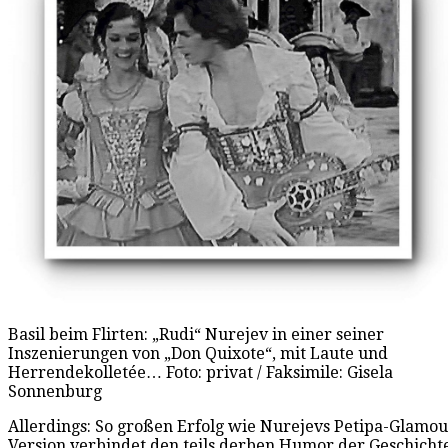
Basil beim Flirten: „Rudi“ Nurejev in einer seiner
Inszenierungen von „Don Quixote“, mit Laute und
Herrendekolletée… Foto: privat / Faksimile: Gisela
Sonnenburg
Allerdings: So großen Erfolg wie Nurejevs Petipa-Glamou
Version verbindet den teils derben Humor der Geschicht