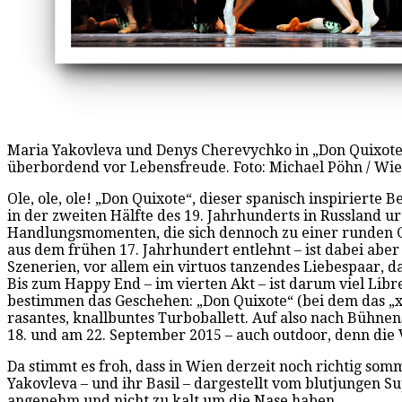
Maria Yakovleva und Denys Cherevychko in „Don Quixote“ 
überbordend vor Lebensfreude. Foto: Michael Pöhn / Wien
Ole, ole, ole! „Don Quixote“, dieser spanisch inspirierte B
in der zweiten Hälfte des 19. Jahrhunderts in Russland ur
Handlungsmomenten, die sich dennoch zu einer runden Ges
aus dem frühen 17. Jahrhundert entlehnt – ist dabei aber 
Szenerien, vor allem ein virtuos tanzendes Liebespaar, 
Bis zum Happy End – im vierten Akt – ist darum viel Li
bestimmen das Geschehen: „Don Quixote“ (bei dem das „x“
rasantes, knallbuntes Turboballett. Auf also nach Bühne
18. und am 22. September 2015 – auch outdoor, denn die 
Da stimmt es froh, dass in Wien derzeit noch richtig so
Yakovleva – und ihr Basil – dargestellt vom blutjungen 
angenehm und nicht zu kalt um die Nase haben.