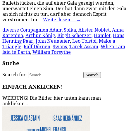
Ballettstücken, die auf einer Gala gezeigt wurden,
unerwartet einen Sinn. Der hat dann zwar mit der Gala
an sich nichts zu tun, darf aber dennoch Esprit
verströmen. Im…
Weiterlesen…
→
diverse Compagnien
Adam Solka
,
Alister Noblet
,
Anna
Karenina
,
Arthur König
,
Birgit Scherzer
,
Hamlet
,
Hans
Henning Paar
,
John Neumeier
,
Leo Tolstoi
,
Make a
Triangle
,
Ralf Dörnen
,
Swans
,
Tarek Assam
,
When I am
laid in Earth
,
William Forsythe
Suche
Search for:
EINFACH ANKLICKEN!
WERBUNG! Die Bilder hier unten kann man
anklicken...!