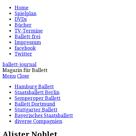
Home
Spielplan
DVDs
Bücher
TV-Termine
Ballett-frei
Impressum
facebook
Twitter
ballett-journal
Magazin für Ballett
Menu
Close
Hamburg Ballett
Staatsballett Berlin
Semperoper Ballett
Ballett Dortmund
Stuttgarter Ballett
Bayerisches Staatsballett
diverse Compagnien
Alister Noblet