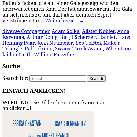
Ballettstücken, die auf einer Gala gezeigt wurden,
unerwartet einen Sinn. Der hat dann zwar mit der Gala
an sich nichts zu tun, darf aber dennoch Esprit
verströmen. Im…
Weiterlesen…
→
diverse Compagnien
Adam Solka
,
Alister Noblet
,
Anna
Karenina
,
Arthur König
,
Birgit Scherzer
,
Hamlet
,
Hans
Henning Paar
,
John Neumeier
,
Leo Tolstoi
,
Make a
Triangle
,
Ralf Dörnen
,
Swans
,
Tarek Assam
,
When I am
laid in Earth
,
William Forsythe
Suche
Search for:
EINFACH ANKLICKEN!
WERBUNG! Die Bilder hier unten kann man
anklicken...!