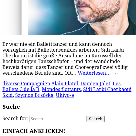
Er war nie ein Balletttänzer und kann dennoch
vorzüglich mit Ballettensembles arbeiten: Sidi Larbi
Cherkaoui ist die große Ausnahme im Karussell der
hochkarätigen Tanzschöpfer – und der wandelnde
Beweis dafür, dass Tänzer und Choreograf zwei völlig
verschiedene Berufe sind. Oft…
Weiterlesen…
→
diverse Compagnien
Alain Platel
,
Damien Jalet
,
Les
Ballets C de la B
,
Mondes flottants
,
Sidi Larbi Cherkaoui
,
Skid
,
Szymon Brzóska
,
Ukiyo-e
Suche
Search for:
EINFACH ANKLICKEN!