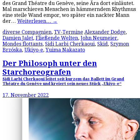
des Grand Théatre du Genève, seine Ära dort einläutet.
Mal marschieren Menschen in hämmerndem Rhythmus
eine steile Wand empor, wo später ein nackter Mann
der…
Weiterlesen…
→
diverse Compagnien
,
TV-Termine
Alexander Dodge
,
Damien Jalet
,
Fließende Welten
,
John Neumeier
,
Mondes flottants
,
Sidi Larbi Cherkaoui
,
Skid
,
Szymon
Brzóska
,
Ukiyo-e
,
Yuima Nakazato
Der Philosoph unter den
Starchoreografen
Sidi Larbi Cherkaoui leitet seit kurzem das Ballett im Grand
Théatre du Genève und kreiert sein neues Stück „Ukiyo-e“
17. November 2022