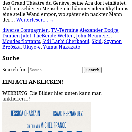
des Grand Théatre du Genève, seine Ära dort einläutet.
Mal marschieren Menschen in hämmerndem Rhythmus
eine steile Wand empor, wo später ein nackter Mann
der…
Weiterlesen…
→
diverse Compagnien
,
TV-Termine
Alexander Dodge
,
Damien Jalet
,
Fließende Welten
,
John Neumeier
,
Mondes flottants
,
Sidi Larbi Cherkaoui
,
Skid
,
Szymon
Brzóska
,
Ukiyo-e
,
Yuima Nakazato
Suche
Search for:
EINFACH ANKLICKEN!
WERBUNG! Die Bilder hier unten kann man
anklicken...!