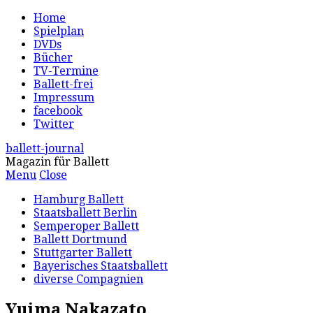
Home
Spielplan
DVDs
Bücher
TV-Termine
Ballett-frei
Impressum
facebook
Twitter
ballett-journal
Magazin für Ballett
Menu
Close
Hamburg Ballett
Staatsballett Berlin
Semperoper Ballett
Ballett Dortmund
Stuttgarter Ballett
Bayerisches Staatsballett
diverse Compagnien
Yuima Nakazato