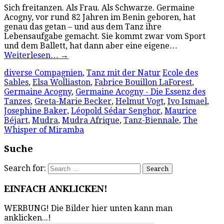
Sich freitanzen. Als Frau. Als Schwarze. Germaine
Acogny, vor rund 82 Jahren im Benin geboren, hat
genau das getan – und aus dem Tanz ihre
Lebensaufgabe gemacht. Sie kommt zwar vom Sport
und dem Ballett, hat dann aber eine eigene…
Weiterlesen…
→
diverse Compagnien
,
Tanz mit der Natur
Ecole des
Sables
,
Elsa Wolliaston
,
Fabrice Bouillon LaForest
,
Germaine Acogny
,
Germaine Acogny - Die Essenz des
Tanzes
,
Greta-Marie Becker
,
Helmut Vogt
,
Ivo Ismael
,
Josephine Baker
,
Léopold Sédar Senghor
,
Maurice
Béjart
,
Mudra
,
Mudra Afrique
,
Tanz-Biennale
,
The
Whisper of Miramba
Suche
Search for:
EINFACH ANKLICKEN!
WERBUNG! Die Bilder hier unten kann man
anklicken...!