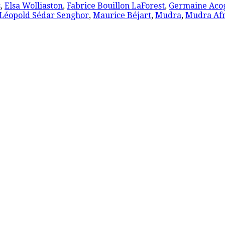
s
,
Elsa Wolliaston
,
Fabrice Bouillon LaForest
,
Germaine Aco
Léopold Sédar Senghor
,
Maurice Béjart
,
Mudra
,
Mudra Af