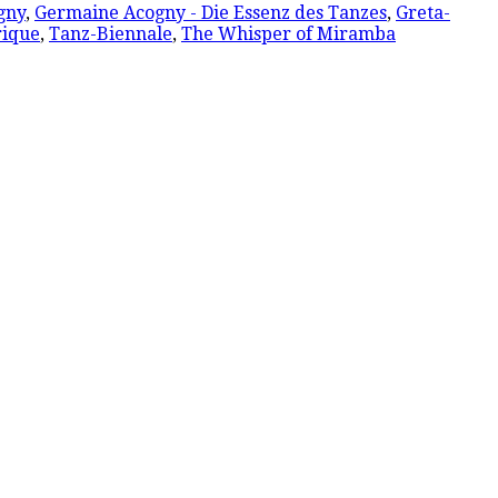
gny
,
Germaine Acogny - Die Essenz des Tanzes
,
Greta-
rique
,
Tanz-Biennale
,
The Whisper of Miramba