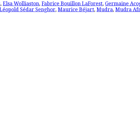
s
,
Elsa Wolliaston
,
Fabrice Bouillon LaForest
,
Germaine Aco
Léopold Sédar Senghor
,
Maurice Béjart
,
Mudra
,
Mudra Af