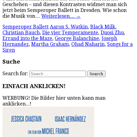
Geschehen – und diesen Kontrasten widmet man sich
jetzt beim Semperoper Ballett in Dresden. Wie schon
die Musik von…
Weiterlesen…
→
Semperoper Ballett
Aaron S. Watkin
,
Black Milk
,
Christian Bauch
,
Die vier Temperamente
,
Duosi Zhu
,
Errand into the Maze
,
George Balanchine
,
Joseph
Hernandez
,
Martha Graham
,
Ohad Naharin
,
Songs for a
Siren
Suche
Search for:
EINFACH ANKLICKEN!
WERBUNG! Die Bilder hier unten kann man
anklicken...!