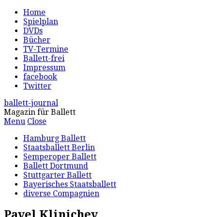
Home
Spielplan
DVDs
Bücher
TV-Termine
Ballett-frei
Impressum
facebook
Twitter
ballett-journal
Magazin für Ballett
Menu
Close
Hamburg Ballett
Staatsballett Berlin
Semperoper Ballett
Ballett Dortmund
Stuttgarter Ballett
Bayerisches Staatsballett
diverse Compagnien
Pavel Klinichev