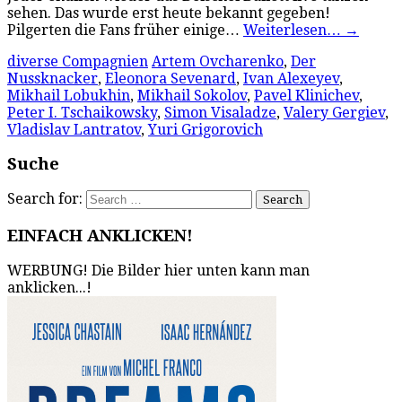
sehen. Das wurde erst heute bekannt gegeben!
Pilgerten die Fans früher einige…
Weiterlesen…
→
diverse Compagnien
Artem Ovcharenko
,
Der
Nussknacker
,
Eleonora Sevenard
,
Ivan Alexeyev
,
Mikhail Lobukhin
,
Mikhail Sokolov
,
Pavel Klinichev
,
Peter I. Tschaikowsky
,
Simon Visaladze
,
Valery Gergiev
,
Vladislav Lantratov
,
Yuri Grigorovich
Suche
Search for:
EINFACH ANKLICKEN!
WERBUNG! Die Bilder hier unten kann man
anklicken...!