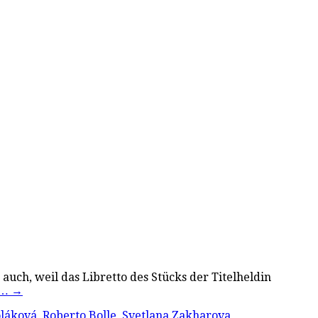
n auch, weil das Libretto des Stücks der Titelheldin
n…
→
oláková
,
Roberto Bolle
,
Svetlana Zakharova