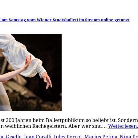
rd am Samstag vom Wiener Staatsballett im Stream online getanzt
 fast 200 Jahren beim Ballettpublikum so beliebt ist. Sonder
önen weiblichen Rachegeistern. Aber wer sind…
Weiterlese
va
,
Giselle
,
Jean Coralli
,
Jules Perrot
,
Marius Petipa
,
Nina P