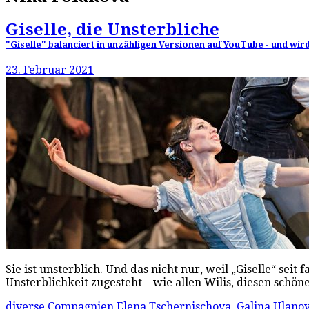
Giselle, die Unsterbliche
"Giselle" balanciert in unzähligen Versionen auf YouTube - und wi
23. Februar 2021
Sie ist unsterblich. Und das nicht nur, weil „Giselle“ seit
Unsterblichkeit zugesteht – wie allen Wilis, diesen sch
diverse Compagnien
Elena Tschernischova
,
Galina Ulano