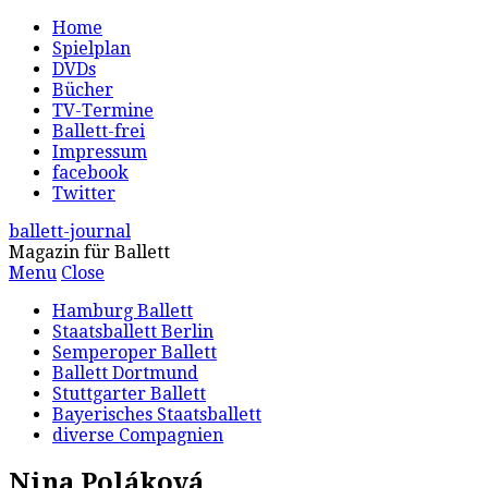
Home
Spielplan
DVDs
Bücher
TV-Termine
Ballett-frei
Impressum
facebook
Twitter
ballett-journal
Magazin für Ballett
Menu
Close
Hamburg Ballett
Staatsballett Berlin
Semperoper Ballett
Ballett Dortmund
Stuttgarter Ballett
Bayerisches Staatsballett
diverse Compagnien
Nina Poláková