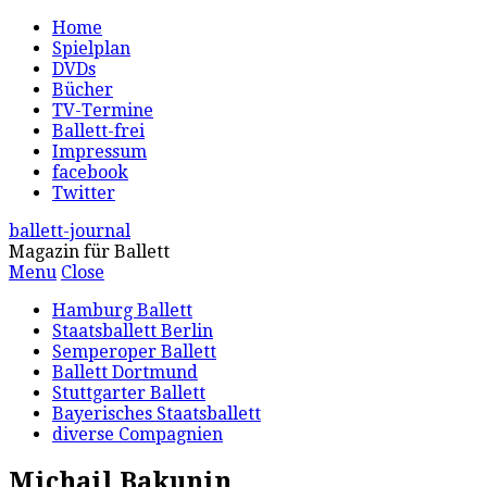
Home
Spielplan
DVDs
Bücher
TV-Termine
Ballett-frei
Impressum
facebook
Twitter
ballett-journal
Magazin für Ballett
Menu
Close
Hamburg Ballett
Staatsballett Berlin
Semperoper Ballett
Ballett Dortmund
Stuttgarter Ballett
Bayerisches Staatsballett
diverse Compagnien
Michail Bakunin