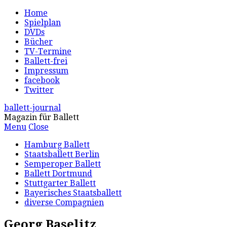
Home
Spielplan
DVDs
Bücher
TV-Termine
Ballett-frei
Impressum
facebook
Twitter
ballett-journal
Magazin für Ballett
Menu
Close
Hamburg Ballett
Staatsballett Berlin
Semperoper Ballett
Ballett Dortmund
Stuttgarter Ballett
Bayerisches Staatsballett
diverse Compagnien
Georg Baselitz