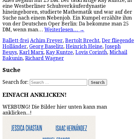
Alles begann mit 25 DM. Der tatkräftige Kay Kuntze, in
eine Westberliner Schuhverkäuferdynastie
hineingeboren, studierte Mathematik und war auf der
Suche nach einem Nebenjob. Ein Kumpel erzählte ihm
von der Deutschen Oper Berlin: Da bekomme man 25
DM, wenn man…
Weiterlesen…
→
Ballett-frei
Achim Freyer
,
Bertolt Brecht
,
Der fliegende
Holländer
,
Georg Baselitz
,
Heinrich Heine
,
Joseph
Beuys
,
Karl Marx
,
Kay Kuntze
,
Lovis Corinth
,
Michail
Bakunin
,
Richard Wagner
Suche
Search for:
EINFACH ANKLICKEN!
WERBUNG! Die Bilder hier unten kann man
anklicken...!