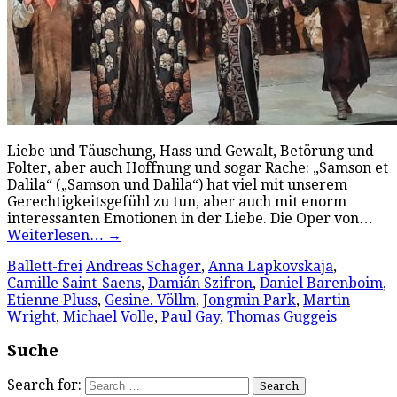
Liebe und Täuschung, Hass und Gewalt, Betörung und
Folter, aber auch Hoffnung und sogar Rache: „Samson et
Dalila“ („Samson und Dalila“) hat viel mit unserem
Gerechtigkeitsgefühl zu tun, aber auch mit enorm
interessanten Emotionen in der Liebe. Die Oper von…
Weiterlesen…
→
Ballett-frei
Andreas Schager
,
Anna Lapkovskaja
,
Camille Saint-Saens
,
Damián Szifron
,
Daniel Barenboim
,
Etienne Pluss
,
Gesine. Völlm
,
Jongmin Park
,
Martin
Wright
,
Michael Volle
,
Paul Gay
,
Thomas Guggeis
Suche
Search for: