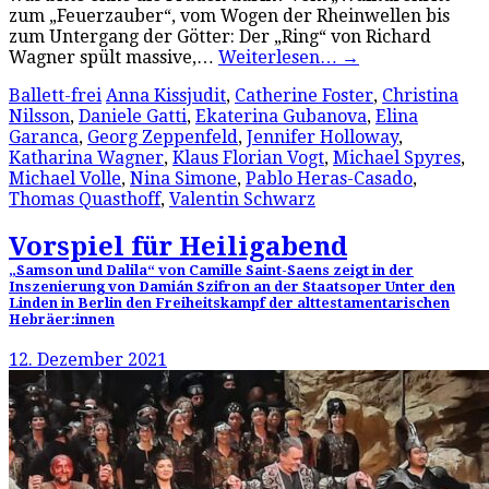
zum „Feuerzauber“, vom Wogen der Rheinwellen bis
zum Untergang der Götter: Der „Ring“ von Richard
Wagner spült massive,…
Weiterlesen…
→
Ballett-frei
Anna Kissjudit
,
Catherine Foster
,
Christina
Nilsson
,
Daniele Gatti
,
Ekaterina Gubanova
,
Elina
Garanca
,
Georg Zeppenfeld
,
Jennifer Holloway
,
Katharina Wagner
,
Klaus Florian Vogt
,
Michael Spyres
,
Michael Volle
,
Nina Simone
,
Pablo Heras-Casado
,
Thomas Quasthoff
,
Valentin Schwarz
Vorspiel für Heiligabend
„Samson und Dalila“ von Camille Saint-Saens zeigt in der
Inszenierung von Damián Szifron an der Staatsoper Unter den
Linden in Berlin den Freiheitskampf der alttestamentarischen
Hebräer:innen
12. Dezember 2021