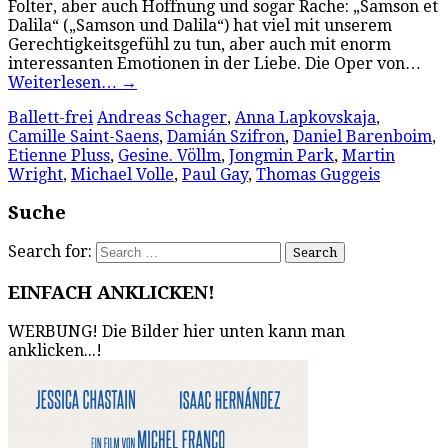
Folter, aber auch Hoffnung und sogar Rache: „Samson et
Dalila“ („Samson und Dalila“) hat viel mit unserem
Gerechtigkeitsgefühl zu tun, aber auch mit enorm
interessanten Emotionen in der Liebe. Die Oper von…
Weiterlesen…
→
Ballett-frei
Andreas Schager
,
Anna Lapkovskaja
,
Camille Saint-Saens
,
Damián Szifron
,
Daniel Barenboim
,
Etienne Pluss
,
Gesine. Völlm
,
Jongmin Park
,
Martin
Wright
,
Michael Volle
,
Paul Gay
,
Thomas Guggeis
Suche
Search for:
EINFACH ANKLICKEN!
WERBUNG! Die Bilder hier unten kann man
anklicken...!