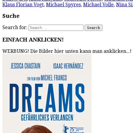
Klaus Florian Vogt
,
Michael Spyres
,
Michael Volle
,
Nina S
Suche
Search for:
EINFACH ANKLICKEN!
WERBUNG! Die Bilder hier unten kann man anklicken...!