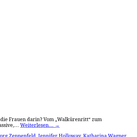
e die Frauen darin? Vom „Walkürenritt“ zum
massive,…
Weiterlesen…
→
org Zeppenfeld
,
Jennifer Holloway
,
Katharina Wagner
,