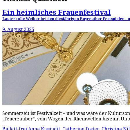
Ein heimliches Frauenfestival
Lauter tolle Weiber bei den diesjährigen Bayreuther Festspielen - un
9. August 2025
Sommerzeit ist Festivalzeit – und was wäre der Kulturs
„Feuerzauber“, vom Wogen der Rheinwellen bis zum Unte
Ballett-frei
Anna Kissjudit
,
Catherine Foster
,
Christina Ni