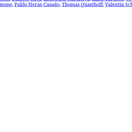
imone
,
Pablo Heras-Casado
,
Thomas Quasthoff
,
Valentin S