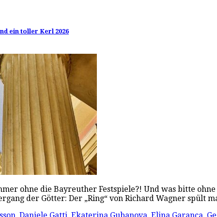
d ein toller Kerl 2026
ommer ohne die Bayreuther Festspiele?! Und was bitte ohn
rgang der Götter: Der „Ring“ von Richard Wagner spült 
lsson
,
Daniele Gatti
,
Ekaterina Gubanova
,
Elina Garanca
,
Ge